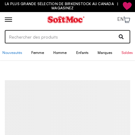
RANDE SÉLECTION DE BIRKENSTOCK AU CANADA |
10 % DE R
MAGASINEZ
EN
Nouveautés
Femme
Homme
Enfants
Marques
Soldes