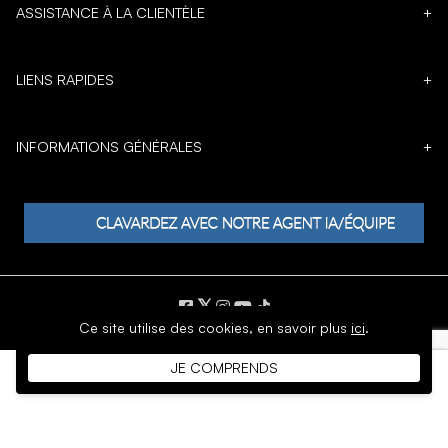
ASSISTANCE À LA CLIENTÈLE
+
LIENS RAPIDES
+
INFORMATIONS GÉNÉRALES
+
𝕏
Ce site utilise des cookies,
en savoir plus
ici
.
DROIT D'AUTEUR © 1996 - 2026 SoftMoc Inc.
JE COMPRENDS
Commerce électronique par MWF Group. Tous droits réservés.