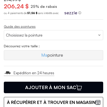
206,24 $
25% de rabais
ou 4 paiements de
51,56 $
sans int
é
r
ê
ts avec
ⓘ
Guide des pointures
Découvrez votre taille :
Ma
pointure
Expédition en 24 heures
AJOUTER À MON SAC
À RÉCUPÉRER ET À TROUVER EN MAGASIN