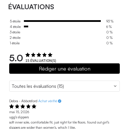
ÉVALUATIONS
5 étoile
93 %
4 étoile
6 %
3 étoile
0 %
2 étoile
0 %
1 étoile
0 %
5.0
15
ÉVALUATION(S)
Rédiger une évaluation
Debra - Abbotsford
Achat vérifié
mai 15, 2026
ugg's slippers
soft inner sole, comfortable fit, just right for tile floors. found out girl's
slippers are wider than women's, which I like.