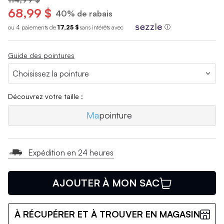
68,99 $
40% de rabais
ou 4 paiements de
17,25 $
sans int
é
r
ê
ts avec
ⓘ
Guide des pointures
Découvrez votre taille :
Ma
pointure
Expédition en 24 heures
AJOUTER À MON SAC
À RÉCUPÉRER ET À TROUVER EN MAGASIN