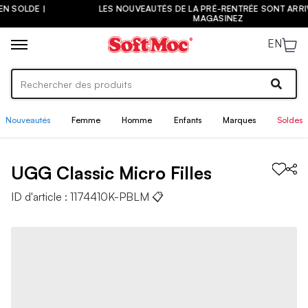
LES NOUVEAUTÉS DE LA PRÉ-RENTRÉE SONT ARRIVÉES ! |
MAGASINEZ
EN
Nouveautés
Femme
Homme
Enfants
Marques
Soldes
UGG
Classic Micro
Filles
ID d'article :
1174410K-PBLM
📋