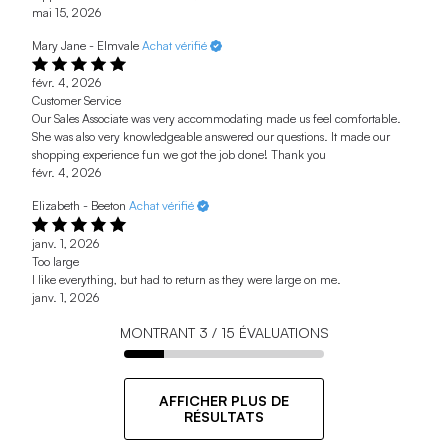
mai 15, 2026
Mary Jane - Elmvale
Achat vérifié
févr. 4, 2026
Customer Service
Our Sales Associate was very accommodating made us feel comfortable.
She was also very knowledgeable answered our questions. It made our
shopping experience fun we got the job done! Thank you
févr. 4, 2026
Elizabeth - Beeton
Achat vérifié
janv. 1, 2026
Too large
I like everything, but had to return as they were large on me.
janv. 1, 2026
MONTRANT
3
/
15
ÉVALUATIONS
AFFICHER PLUS DE
RÉSULTATS