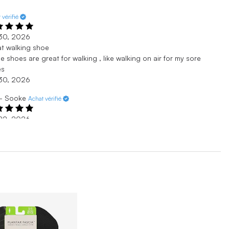
 vérifié
. 30, 2026
t walking shoe
e shoes are great for walking , like walking on air for my sore
es
. 30, 2026
 - Sooke
Achat vérifié
. 22, 2026
llent Shoes
 had a few pairs of Hoka shoes ( Mach 6 and 7). They are great
workouts and every day wear.
. 22, 2026
- Victoria
Achat vérifié
. 13, 2026
fortable
t shoes very comfortable