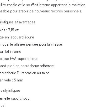
ilité zonale et le soufflet interne apportent le maintien
nsable pour établir de nouveaux records personnels.
ristiques et avantages
ids : 7,15 oz
ige en jacquard épuré
anguette affinée pensée pour la vitesse
ufflet interne
ousse EVA supercritique
vant-pied en caoutchouc adhérent
aoutchouc Durabrasion au talon
énivelé : 5 mm
s stylistiques
emelle caoutchouc
acet