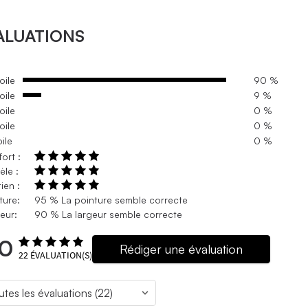
ALUATIONS
oile
90 %
oile
9 %
oile
0 %
oile
0 %
oile
0 %
ort :
le :
ien :
ture:
95 % La pointure semble correcte
eur:
90 % La largeur semble correcte
.0
Rédiger une évaluation
22
ÉVALUATION(S)