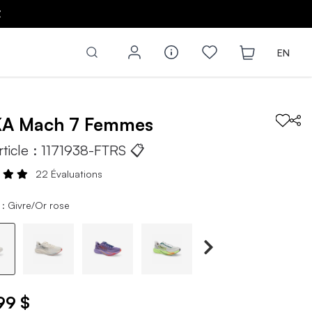
Z
EN
KA
Mach 7
Femmes
rticle :
1171938-FTRS
📋
22 Évaluations
 : Givre/Or rose
99 $