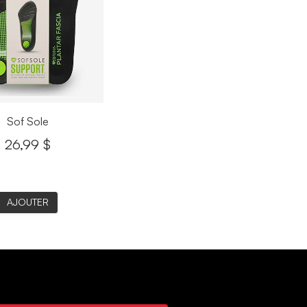
. 13, 2026
MONTRANT
3
/
22
ÉVALUATIONS
AFFICHER PLUS DE
RÉSULTATS
Sof Sole
26,99 $
AJOUTER