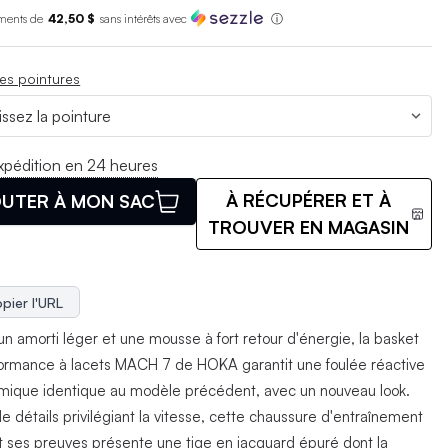
ments de
42,50 $
sans int
é
r
ê
ts avec
ⓘ
es pointures
xpédition en 24 heures
À RÉCUPÉRER ET À
UTER À MON SAC
TROUVER EN MAGASIN
pier l'URL
un amorti léger et une mousse à fort retour d'énergie, la basket
ormance à lacets MACH 7 de HOKA garantit une foulée réactive
mique identique au modèle précédent, avec un nouveau look.
e détails privilégiant la vitesse, cette chaussure d'entraînement
ait ses preuves présente une tige en jacquard épuré dont la