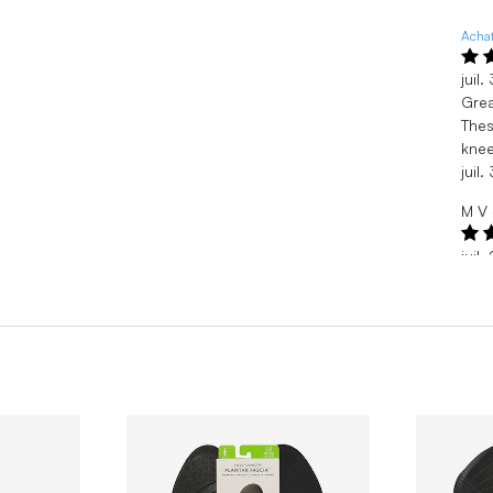
Achat
juil
Grea
Thes
kne
juil
M V
juil
Exce
I've
for 
juil
Ada 
juil
Com
Grea