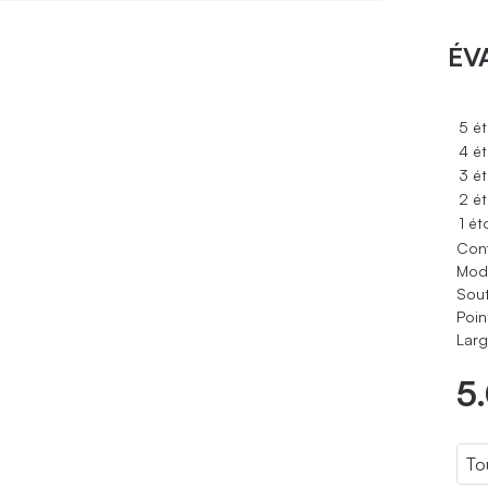
ÉV
5 ét
4 ét
3 ét
2 ét
1 ét
Conf
Modè
Sout
Poin
Larg
5