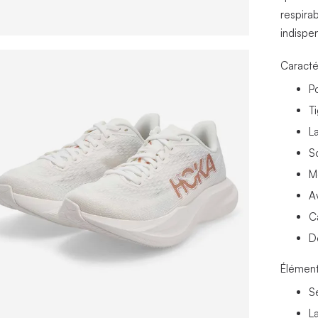
respirab
indispe
Caracté
Po
T
L
So
M
A
C
D
Élément
S
L