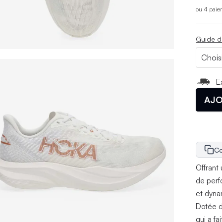
ou 4 paie
Guide d
E
AJO
Co
Offrant 
de perf
et dyna
Dotée d
qui a f