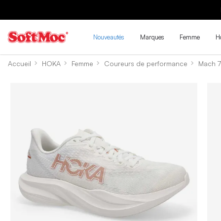
Nouveautés
Marques
Femme
H
Accueil
HOKA
Femme
Coureurs de performance
Mach 7