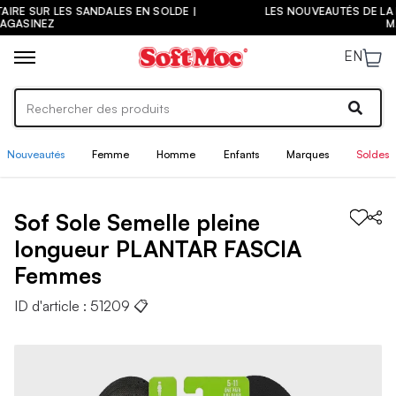
|
LES NOUVEAUTÉS DE LA PRÉ-RENTRÉE SONT ARRIVÉES ! |
MAGASINEZ
EN
Nouveautés
Femme
Homme
Enfants
Marques
Soldes
Sof Sole
Semelle pleine
longueur PLANTAR FASCIA
Femmes
ID d'article :
51209
📋