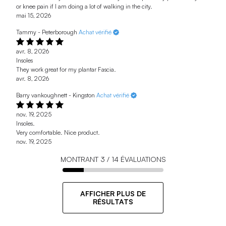
or knee pain if I am doing a lot of walking in the city.
mai 15, 2026
Tammy - Peterborough
Achat vérifié
avr. 8, 2026
Insoles
They work great for my plantar Fascia.
avr. 8, 2026
Barry vankoughnett - Kingston
Achat vérifié
nov. 19, 2025
Insoles.
Very comfortable. Nice product.
nov. 19, 2025
MONTRANT
3
/
14
ÉVALUATIONS
AFFICHER PLUS DE
RÉSULTATS