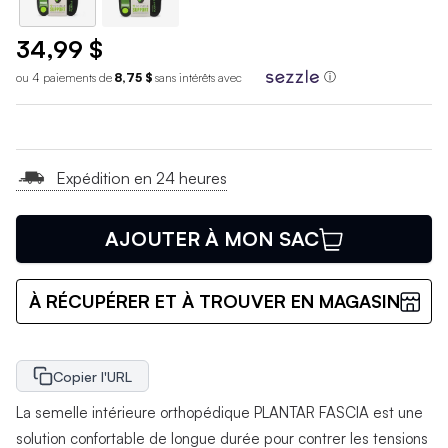
34,99 $
ou 4 paiements de
8,75 $
sans int
é
r
ê
ts avec
ⓘ
Expédition en 24 heures
AJOUTER À MON SAC
À RÉCUPÉRER ET À TROUVER EN MAGASIN
Copier l'URL
La semelle intérieure orthopédique PLANTAR FASCIA est une
solution confortable de longue durée pour contrer les tensions