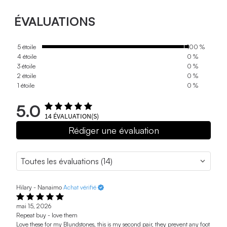
ÉVALUATIONS
5 étoile
100 %
4 étoile
0 %
3 étoile
0 %
2 étoile
0 %
1 étoile
0 %
5.0
14
ÉVALUATION(S)
Rédiger une évaluation
Hilary - Nanaimo
Achat vérifié
mai 15, 2026
Repeat buy - love them
Love these for my Blundstones, this is my second pair, they prevent any foot