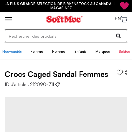
LA PLUS GRANDE SÉLECTION DE BIRKENSTOCK AU CANADA |
MAGASINEZ
EN
Nouveautés
Femme
Homme
Enfants
Marques
Soldes
Crocs
Caged Sandal
Femmes
ID d'article :
212090-71I
📋