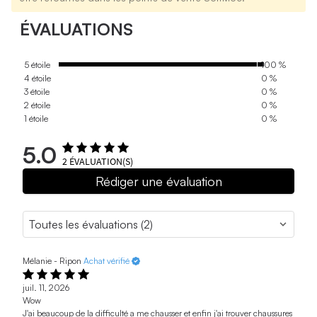
ÉVALUATIONS
5 étoile
100 %
4 étoile
0 %
3 étoile
0 %
2 étoile
0 %
1 étoile
0 %
5.0
2
ÉVALUATION(S)
Rédiger une évaluation
Mélanie - Ripon
Achat vérifié
juil. 11, 2026
Wow
J'ai beaucoup de la difficulté a me chausser et enfin j'ai trouver chaussures