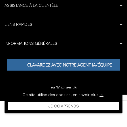
ASSISTANCE À LA CLIENTÈLE
+
LIENS RAPIDES
+
INFORMATIONS GÉNÉRALES
+
𝕏
Ce site utilise des cookies,
en savoir plus
ici
.
DROIT D'AUTEUR © 1996 - 2026 SoftMoc Inc.
JE COMPRENDS
Commerce électronique par MWF Group. Tous droits réservés.