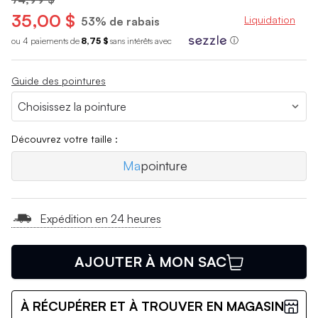
35,00 $
Liquidation
53% de rabais
ou 4 paiements de
8,75 $
sans int
é
r
ê
ts avec
ⓘ
Guide des pointures
Découvrez votre taille :
Ma
pointure
Expédition en 24 heures
AJOUTER À MON SAC
À RÉCUPÉRER ET À TROUVER EN MAGASIN