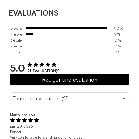
ÉVALUATIONS
5 étoile
90 %
4 étoile
9 %
3 étoile
0 %
2 étoile
0 %
1 étoile
0 %
5.0
21
ÉVALUATION(S)
Rédiger une évaluation
Marwa - Ottawa
juin 20, 2026
Perfect
Very comfortable for standing up for long day