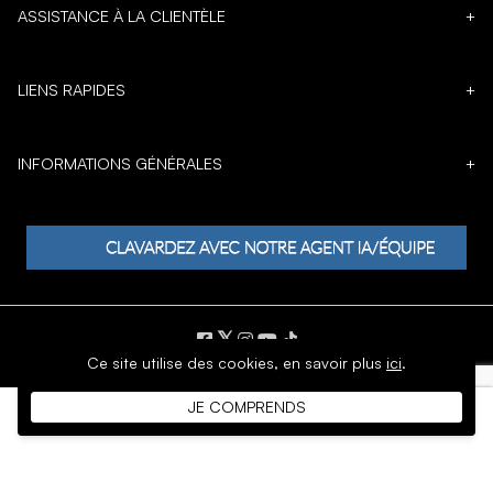
ASSISTANCE À LA CLIENTÈLE
+
LIENS RAPIDES
+
INFORMATIONS GÉNÉRALES
+
𝕏
Ce site utilise des cookies,
en savoir plus
ici
.
DROIT D'AUTEUR © 1996 - 2026 SoftMoc Inc.
JE COMPRENDS
Commerce électronique par MWF Group. Tous droits réservés.