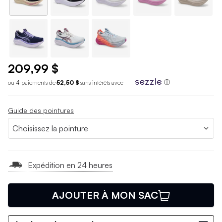
209,99 $
ou 4 paiements de
52,50 $
sans int
é
r
ê
ts avec
ⓘ
Guide des pointures
Expédition en 24 heures
AJOUTER À MON SAC