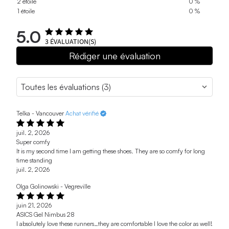
2 étoile
0 %
1 étoile
0 %
5.0
3
ÉVALUATION(S)
Rédiger une évaluation
Telka - Vancouver
Achat vérifié
juil. 2, 2026
Super comfy
It is my second time I am getting these shoes. They are so comfy for long
time standing
juil. 2, 2026
Olga Golinowski - Vegreville
juin 21, 2026
ASICS Gel Nimbus 28
I absolutely love these runners…they are comfortable I love the color as well!