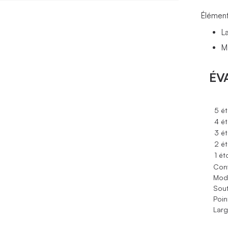
Élément
L
Ma
ÉV
5 ét
4 ét
3 ét
2 ét
1 ét
Conf
Modè
Sout
Poin
Larg