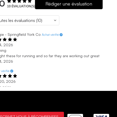
.0
Rédiger une évaluation
10
ÉVALUATION(S)
ie - Springfield York Co
Achat vérifié
. 4, 2026
ning
ht these for running and so far they are working out great
. 4, 2026
 vérifié
 20, 2026
ve asics
lways happy to deal with SoftMoc
 20, 2026
n Kennedy - St Catharines
Achat vérifié
NSCRIVEZ-VOUS À RÉCOMPENSES