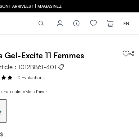
Z
EN
cs
Gel-Excite 11
Femmes
rticle :
1012B861-401
📋
10 Évaluations
 : Eau calme/Mer d'hiver
 $