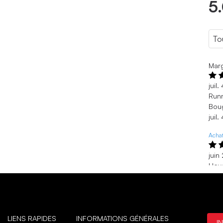
5
Marg
juil
Run
Boug
juil
Achat
juin
I lo
Am a
juin
Susa
LIENS RAPIDES
INFORMATIONS GÉNÉRALES
I