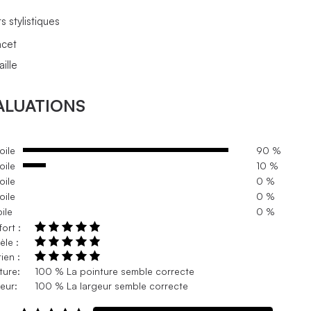
s stylistiques
acet
ille
ALUATIONS
oile
90 %
oile
10 %
oile
0 %
oile
0 %
oile
0 %
ort :
le :
ien :
ture:
100 % La pointure semble correcte
eur:
100 % La largeur semble correcte