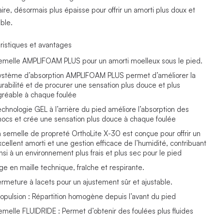
aire, désormais plus épaisse pour offrir un amorti plus doux et
ble.
ristiques et avantages
emelle AMPLIFOAM PLUS pour un amorti moelleux sous le pied.
ystème d’absorption AMPLIFOAM PLUS permet d’améliorer la
urabilité et de procurer une sensation plus douce et plus
gréable à chaque foulée
echnologie GEL à l’arrière du pied améliore l’absorption des
hocs et crée une sensation plus douce à chaque foulée
a semelle de propreté OrthoLite X-30 est conçue pour offrir un
xcellent amorti et une gestion efficace de l’humidité, contribuant
insi à un environnement plus frais et plus sec pour le pied
ige en maille technique, fraîche et respirante.
ermeture à lacets pour un ajustement sûr et ajustable.
ropulsion : Répartition homogène depuis l’avant du pied
emelle FLUIDRIDE : Permet d’obtenir des foulées plus fluides