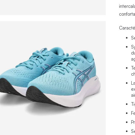
intercal
conforta
Caracté
S
S
d
a
T
c
L
e
a
T
F
P
S