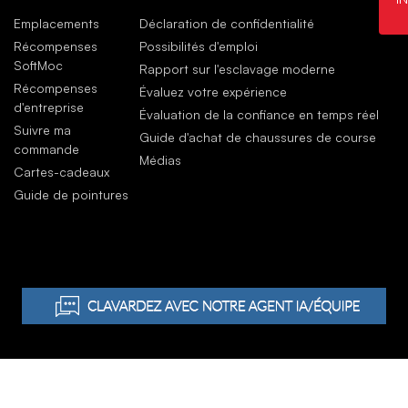
mai
ASI
Emplacements
Déclaration de confidentialité
All 
Récompenses
Possibilités d'emploi
mai
SoftMoc
Rapport sur l'esclavage moderne
Récompenses
Évaluez votre expérience
d'entreprise
Évaluation de la confiance en temps réel
Suivre ma
Guide d'achat de chaussures de course
commande
Médias
Cartes-cadeaux
Guide de pointures
WF Group. Tous droits réservés.