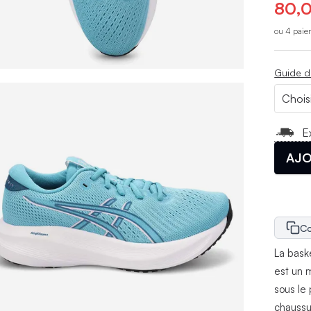
80,0
ou 4 paie
Guide d
E
AJO
Co
La bask
est un m
sous le
chaussu