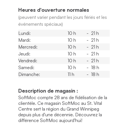
Heures d'ouverture normales
(peuvent varier pendant les jours fériés et les
événements spéciaux)
Lundi:
10 h
-
21 h
Mardi:
10 h
-
21 h
Mercredi:
10 h
-
21 h
Jeudi:
10 h
-
21 h
Vendredi:
10 h
-
21 h
Samedi:
10 h
-
18 h
Dimanche:
11 h
-
18 h
Description de magasin :
SoftMoc compte 28 ans de fidélisation de la
clientèle. Ce magasin SoftMoc au St. Vital
Centre sert la région du Grand Winnipeg
depuis plus d'une décennie. Découvrez la
différence SoftMoc aujourd'hui!