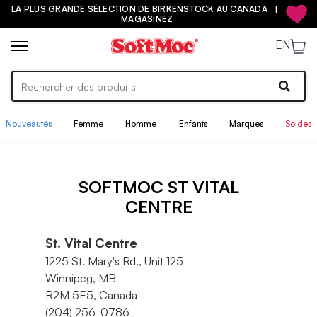
LA PLUS GRANDE SÉLECTION DE BIRKENSTOCK AU CANADA |
MAGASINEZ
EN
Nouveautés
Femme
Homme
Enfants
Marques
Soldes
SOFTMOC ST VITAL
CENTRE
St. Vital Centre
1225 St. Mary's Rd., Unit 125
Winnipeg, MB
R2M 5E5, Canada
(204) 256-0786