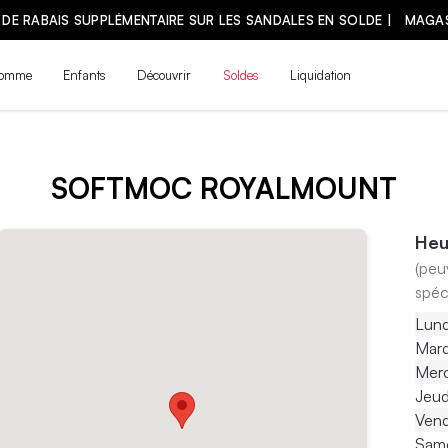
 DE RABAIS SUPPLÉMENTAIRE SUR LES SANDALES EN SOLDE | MAGA
omme
Enfants
Découvrir
Soldes
Liquidation
SOFTMOC ROYALMOUNT
Heu
(peu
spéc
Lund
Mard
Merc
Jeud
Vend
Same