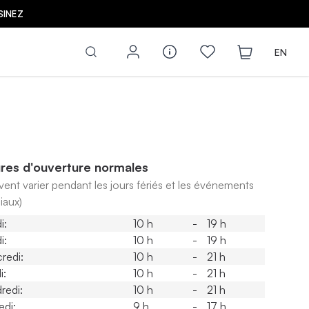
SINEZ
EN
res d'ouverture normales
vent varier pendant les jours fériés et les événements
iaux)
i:
10 h
-
19 h
i:
10 h
-
19 h
redi:
10 h
-
21 h
i:
10 h
-
21 h
redi:
10 h
-
21 h
di:
9 h
-
17 h