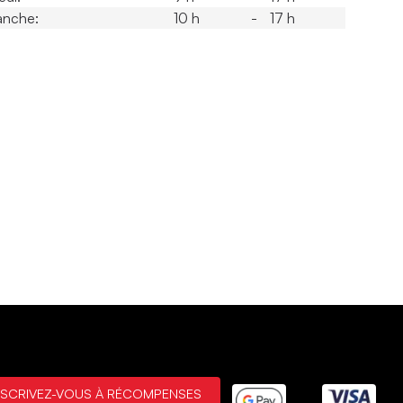
anche:
10 h
-
17 h
NSCRIVEZ-VOUS À RÉCOMPENSES