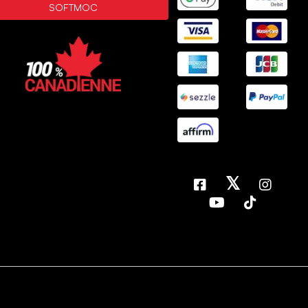
SOFTMOC
𝕏