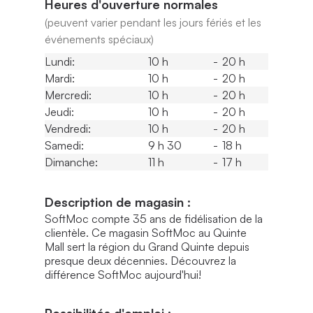
Heures d'ouverture normales
(peuvent varier pendant les jours fériés et les
événements spéciaux)
Lundi:
10 h
-
20 h
Mardi:
10 h
-
20 h
Mercredi:
10 h
-
20 h
Jeudi:
10 h
-
20 h
Vendredi:
10 h
-
20 h
Samedi:
9 h 30
-
18 h
Dimanche:
11 h
-
17 h
Description de magasin :
SoftMoc compte 35 ans de fidélisation de la
clientèle. Ce magasin SoftMoc au Quinte
Mall sert la région du Grand Quinte depuis
presque deux décennies. Découvrez la
différence SoftMoc aujourd'hui!