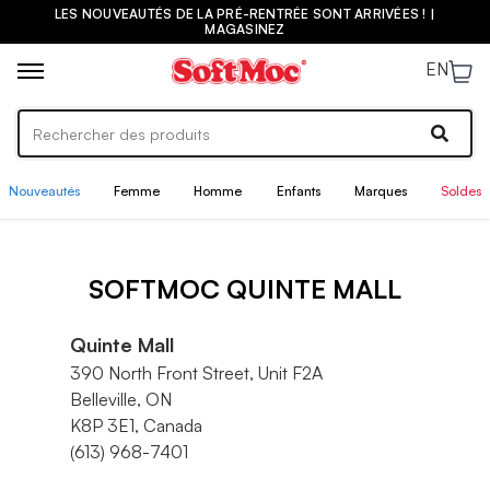
LES NOUVEAUTÉS DE LA PRÉ-RENTRÉE SONT ARRIVÉES ! |
MAGASINEZ
EN
Nouveautés
Femme
Homme
Enfants
Marques
Soldes
SOFTMOC QUINTE MALL
Quinte Mall
390 North Front Street, Unit F2A
Belleville, ON
K8P 3E1, Canada
(613) 968-7401