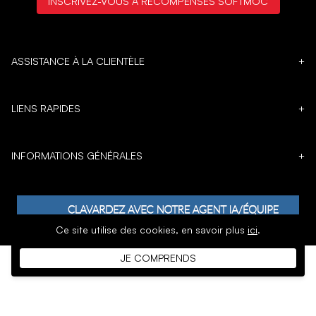
INSCRIVEZ-VOUS À RÉCOMPENSES SOFTMOC
ASSISTANCE À LA CLIENTÈLE
+
LIENS RAPIDES
+
INFORMATIONS GÉNÉRALES
+
Ce site utilise des cookies,
en savoir plus
ici
.
JE COMPRENDS
𝕏
DROIT D'AUTEUR © 1996 - 2026 SoftMoc Inc.
Commerce électronique par MWF Group. Tous droits réservés.