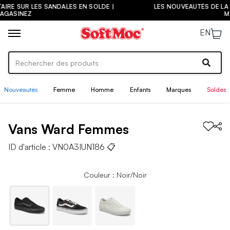
 SANDALES EN SOLDE |
LES NOUVEAUTÉS DE LA PRÉ-RENTRÉE S
MAGASINEZ
EN
Nouveautés
Femme
Homme
Enfants
Marques
Soldes
Vans
Ward
Femmes
ID d'article :
VN0A3IUN186
📋
Couleur : Noir/Noir