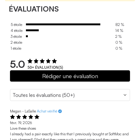
ÉVALUATIONS
5 étoile
82 %
4 étoile
14 %
3 étoile
2 %
2 étoile
0 %
1 étoile
0 %
5.0
50+
ÉVALUATION(S)
Rédiger une évaluation
Megan - LaSalle
Achat vérifié
févr. 19, 2026
Love these shoes
I already had a pair exactly like this that I previously bought at SoftMoc and
I am obsessed! Glad that they were such a great price and they were