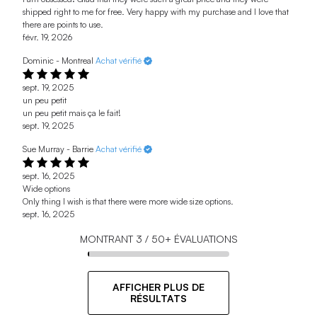
shipped right to me for free. Very happy with my purchase and I love that
there are points to use.
févr. 19, 2026
Dominic - Montreal
Achat vérifié
sept. 19, 2025
un peu petit
un peu petit mais ça le fait!
sept. 19, 2025
Sue Murray - Barrie
Achat vérifié
sept. 16, 2025
Wide options
Only thing I wish is that there were more wide size options.
sept. 16, 2025
MONTRANT
3
/
50+
ÉVALUATIONS
AFFICHER PLUS DE
RÉSULTATS