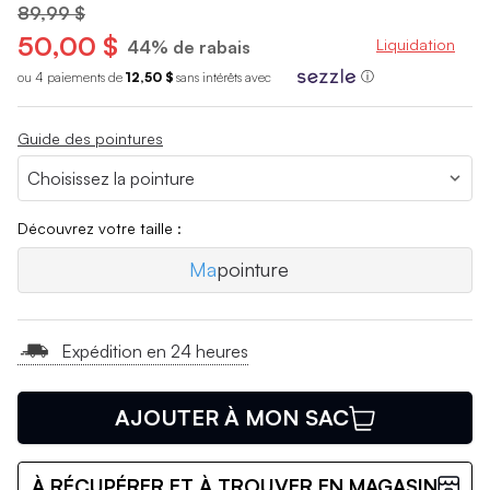
89,99 $
50,00 $
Liquidation
44% de rabais
ou 4 paiements de
12,50 $
sans int
é
r
ê
ts avec
ⓘ
Guide des pointures
Découvrez votre taille :
Ma
pointure
Expédition en 24 heures
AJOUTER À MON SAC
À RÉCUPÉRER ET À TROUVER EN MAGASIN