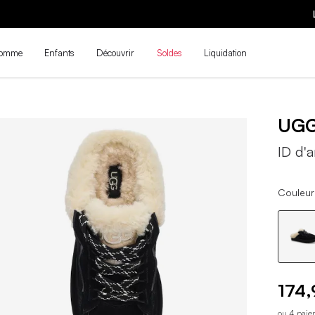
LES NOUVEAUTÉS DE LA PRÉ-RENTRÉE SONT ARRIVÉES ! | MAGASINE
omme
Enfants
Découvrir
Soldes
Liquidation
UG
ID d'a
Couleur 
174,
ou 4 paie