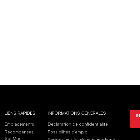
LIENS RAPIDES
INFORMATIONS GÉNÉRALES
I
Emplacements
Déclaration de confidentialité
Récompenses
Possibilités d'emploi
SoftMoc
Rapport sur l'esclavage moderne