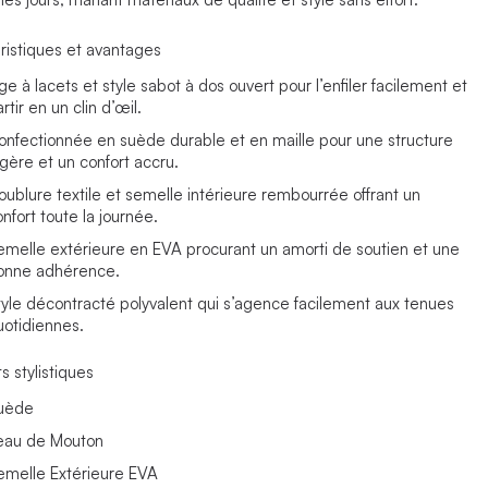
ristiques et avantages
ge à lacets et style sabot à dos ouvert pour l’enfiler facilement et
rtir en un clin d’œil.
onfectionnée en suède durable et en maille pour une structure
égère et un confort accru.
oublure textile et semelle intérieure rembourrée offrant un
nfort toute la journée.
emelle extérieure en EVA procurant un amorti de soutien et une
onne adhérence.
tyle décontracté polyvalent qui s’agence facilement aux tenues
uotidiennes.
s stylistiques
uède
eau de Mouton
emelle Extérieure EVA