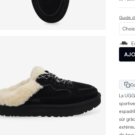
Guide d
E
AJO
Co
La UGG 
sportiv
espadril
sûr grâ
extérie
de tous 