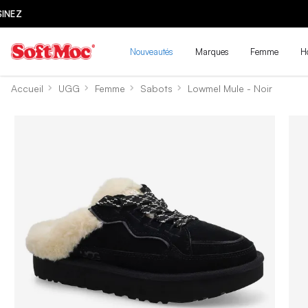
Nouveautés
Marques
Femme
H
Accueil
UGG
Femme
Sabots
Lowmel Mule - Noir