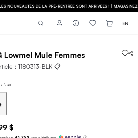
Z
EN
G
Lowmel Mule
Femmes
rticle :
1180313-BLK
📋
: Noir
99 $
ments de
43,75 $
sans int
é
r
ê
ts avec
ⓘ