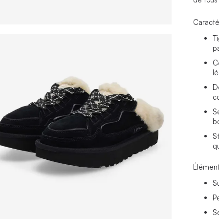
Caracté
Ti
pa
C
l
D
co
S
b
S
q
Élément
S
P
S