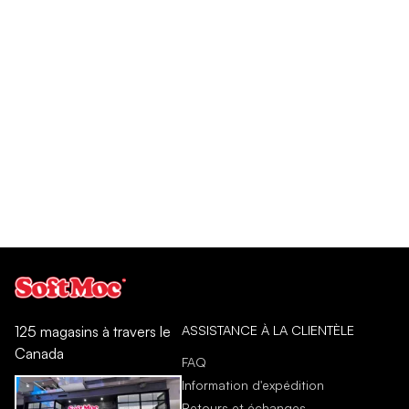
ASSISTANCE À LA CLIENTÈLE
125 magasins à travers le
Canada
FAQ
Information d'expédition
Retours et échanges