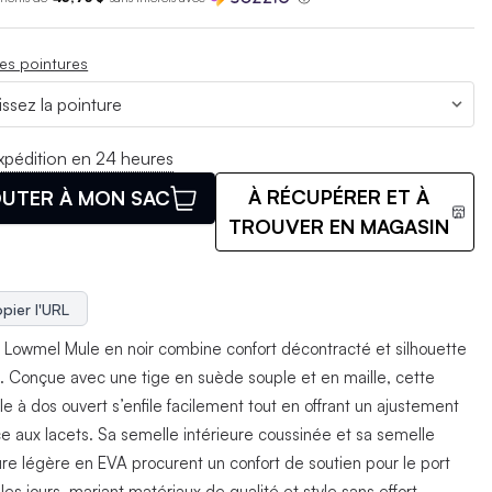
es pointures
xpédition en 24 heures
À RÉCUPÉRER ET À
UTER À MON SAC
TROUVER EN MAGASIN
pier l'URL
Lowmel Mule en noir combine confort décontracté et silhouette
e. Conçue avec une tige en suède souple et en maille, cette
le à dos ouvert s’enfile facilement tout en offrant un ajustement
ce aux lacets. Sa semelle intérieure coussinée et sa semelle
ure légère en EVA procurent un confort de soutien pour le port
les jours, mariant matériaux de qualité et style sans effort.