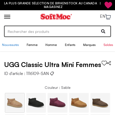
LA PLUS GRANDE SÉLECTION DE BIRKENSTOCK AU CANADA |
MAGASINEZ
EN
Nouveautés
Femme
Homme
Enfants
Marques
Soldes
UGG
Classic Ultra Mini
Femmes
ID d'article :
1116109-SAN
📋
Couleur : Sable