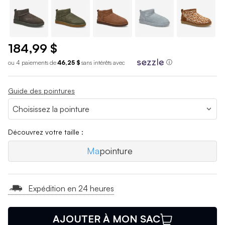
184,99 $
ou 4 paiements de
46,25 $
sans int
é
r
ê
ts avec
ⓘ
Guide des pointures
Découvrez votre taille :
Ma
pointure
Expédition en 24 heures
AJOUTER À MON SAC