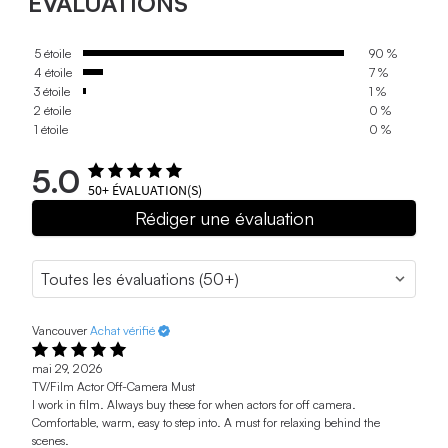
ÉVALUATIONS
5 étoile
90 %
4 étoile
7 %
3 étoile
1 %
2 étoile
0 %
1 étoile
0 %
5.0
50+
ÉVALUATION(S)
Rédiger une évaluation
Vancouver
Achat vérifié
mai 29, 2026
TV/Film Actor Off-Camera Must
I work in film. Always buy these for when actors for off camera.
Comfortable, warm, easy to step into. A must for relaxing behind the
scenes.