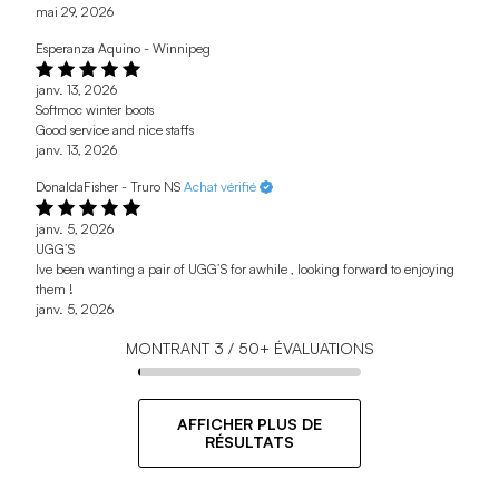
mai 29, 2026
Esperanza Aquino - Winnipeg
janv. 13, 2026
Softmoc winter boots
Good service and nice staffs
janv. 13, 2026
DonaldaFisher - Truro NS
Achat vérifié
janv. 5, 2026
UGG’S
Ive been wanting a pair of UGG’S for awhile , looking forward to enjoying
them !
janv. 5, 2026
MONTRANT
3
/
50+
ÉVALUATIONS
AFFICHER PLUS DE
RÉSULTATS