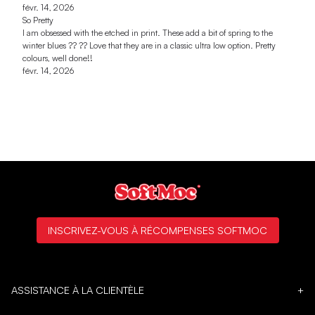
févr. 14, 2026
So Pretty
I am obsessed with the etched in print. These add a bit of spring to the
winter blues ?? ?? Love that they are in a classic ultra low option. Pretty
colours, well done!!
févr. 14, 2026
INSCRIVEZ-VOUS À RÉCOMPENSES SOFTMOC
ASSISTANCE À LA CLIENTÈLE
+