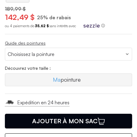
189,99 $
142,49 $
25% de rabais
ou 4 paiements de
35,62 $
sans int
é
r
ê
ts avec
ⓘ
Guide des pointures
Découvrez votre taille :
Ma
pointure
Expédition en 24 heures
AJOUTER À MON SAC