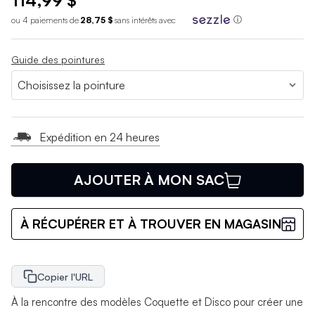
114,99 $
ou 4 paiements de
28,75 $
sans int
é
r
ê
ts avec
ⓘ
Guide des pointures
Expédition en 24 heures
AJOUTER À MON SAC
À RÉCUPÉRER ET À TROUVER EN MAGASIN
Copier l'URL
À la rencontre des modèles Coquette et Disco pour créer une