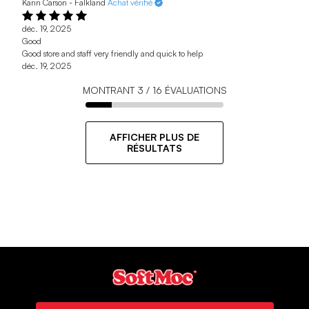
Karin Carson - Falkland
Achat vérifié
déc. 19, 2025
Good
Good store and staff very friendly and quick to help
déc. 19, 2025
MONTRANT
3
/
16
ÉVALUATIONS
AFFICHER PLUS DE
RÉSULTATS