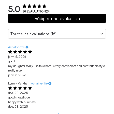
5.0
16
ÉVALUATION(S)
Rédiger une évaluation
Achat vérifié
janv. 5, 2026
good
my daughter really like this shoes ,is very convenient and comfortable,style
really nice
janv. 5, 2026
Lynn - Markham
Achat vérifié
déc. 28, 2025
good shoe/slipper
happy with purchase.
déc. 28, 2025