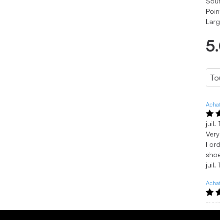
Sout
Poin
Larg
5
Achat
juil
Very
I or
sho
juil
Achat
mar
Supe