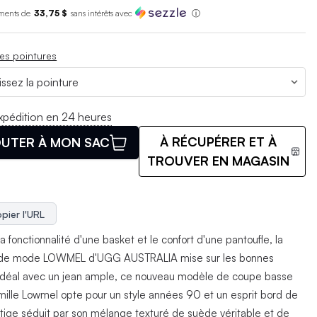
ments de
33,75 $
sans int
é
r
ê
ts avec
ⓘ
es pointures
xpédition en 24 heures
À RÉCUPÉRER ET À
UTER À MON SAC
TROUVER EN MAGASIN
pier l'URL
la fonctionnalité d'une basket et le confort d'une pantoufle, la
 de mode LOWMEL d'UGG AUSTRALIA mise sur les bonnes
Idéal avec un jean ample, ce nouveau modèle de coupe basse
amille Lowmel opte pour un style années 90 et un esprit bord de
 tige séduit par son mélange texturé de suède véritable et de