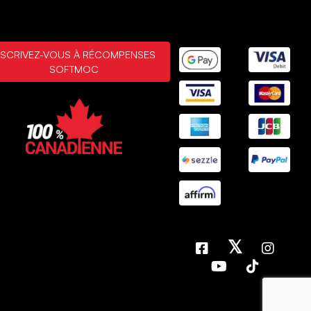
ot these for my daughter and she loves them so much that I
the same ones in a different color. They are co comfortable!
feel so sturdy. 10/10 would recommend
s 2, 2026
NSCRIVEZ-VOUS À RÉCOMPENSES
SOFTMOC
mary - New Victoria
Achat vérifié
. 20, 2026
es
 comfortable great value
. 20, 2026
MONTRANT
3
/
22
ÉVALUATIONS
AFFICHER PLUS DE
RÉSULTATS
𝕏