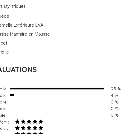
s stylistiques
uède
emelle Extérieure EVA
ssise Plantaire en Mousse
acet
xtile
ALUATIONS
oile
95 %
oile
4 %
oile
0 %
oile
0 %
oile
0 %
ort :
le :