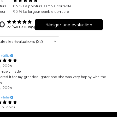
ien :
ture:
86 % La pointure semble correcte
eur:
95 % La largeur semble correcte
.0
Rédiger une évaluation
22
ÉVALUATION(S)
 vérifié
. 1, 2026
 nicely made
dered it for my granddaughter and she was very happy with the
es
. 1, 2026
 vérifié
s 2, 2026
r cute and comfy