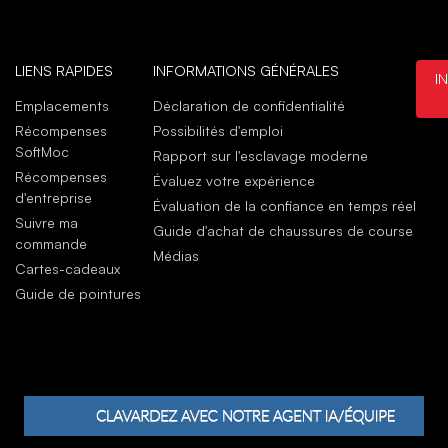
We g
got 
And 
mar
LIENS RAPIDES
INFORMATIONS GÉNÉRALES
I
Rose
Emplacements
Déclaration de confidentialité
Récompenses
Possibilités d'emploi
févr
SoftMoc
Rapport sur l'esclavage moderne
Sho
Récompenses
Évaluez votre expérience
Very
d'entreprise
Évaluation de la confiance en temps réel
févr
Suivre ma
Guide d'achat de chaussures de course
commande
Médias
Cartes-cadeaux
Guide de pointures