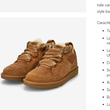
toile c
style ba
Caracté
T
L
r
L
U
D
S
p
A
S
B
L