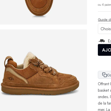
ou 4 paie
Guide d
E
AJO
Co
Offrant 
basket
ondes. 
de la f
mer. La