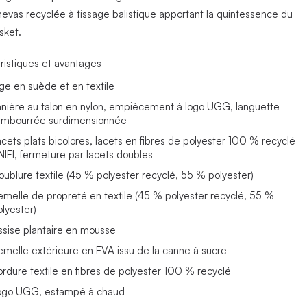
anevas recyclée à tissage balistique apportant la quintessence du
sket.
ristiques et avantages
ige en suède et en textile
anière au talon en nylon, empiècement à logo UGG, languette
embourrée surdimensionnée
acets plats bicolores, lacets en fibres de polyester 100 % recyclé
NIFI, fermeture par lacets doubles
oublure textile (45 % polyester recyclé, 55 % polyester)
emelle de propreté en textile (45 % polyester recyclé, 55 %
olyester)
ssise plantaire en mousse
emelle extérieure en EVA issu de la canne à sucre
ordure textile en fibres de polyester 100 % recyclé
ogo UGG, estampé à chaud