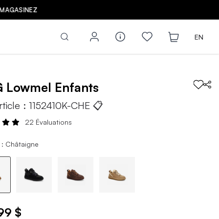
Z
EN
G
Lowmel
Enfants
rticle :
1152410K-CHE
📋
22 Évaluations
 : Châtaigne
99 $