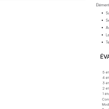
Élément
S
S
A
L
Te
ÉV
5 ét
4 ét
3 ét
2 ét
1 ét
Conf
Modè