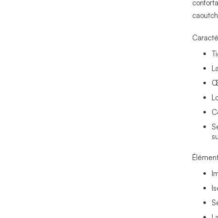
confort
caoutch
Caracté
T
L
Œi
Lo
C
S
s
Élément
I
Is
S
L