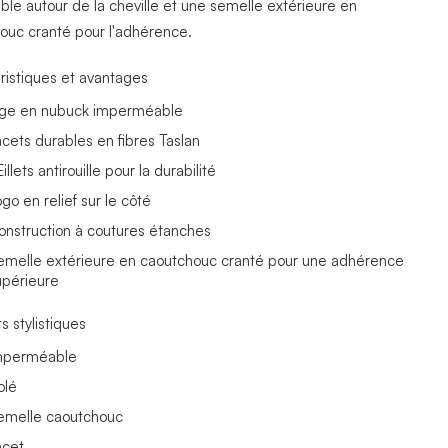
able autour de la cheville et une semelle extérieure en
ouc cranté pour l'adhérence.
ristiques et avantages
ige en nubuck imperméable
acets durables en fibres Taslan
llets antirouille pour la durabilité
go en relief sur le côté
onstruction à coutures étanches
emelle extérieure en caoutchouc cranté pour une adhérence
upérieure
s stylistiques
mperméable
olé
emelle caoutchouc
acet