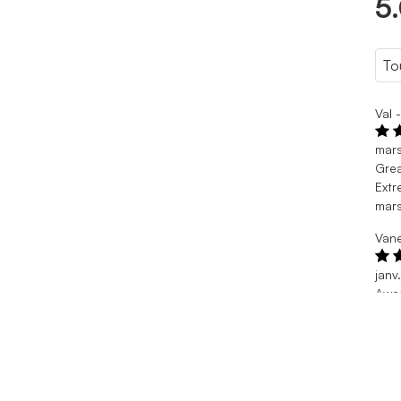
5
Val 
mar
Gre
Extr
mar
Vane
janv
Awe
Grea
janv
Fred
janv