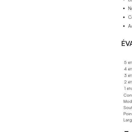
N
C
A
ÉV
5 ét
4 ét
3 ét
2 ét
1 ét
Conf
Modè
Sout
Poin
Larg