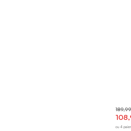
189,99
108,
ou 4 paie