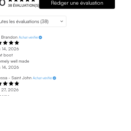
.0
Rédiger une évaluation
38
ÉVALUATION(S)
- Brandon
Achat vérifié
s 14, 2026
at boot
emely well made
s 14, 2026
ssa - Saint John
Achat vérifié
. 27, 2026
some
t customer service and delivery at reasonable time.
. 27, 2026
erik - Ottawa
. 15, 2026