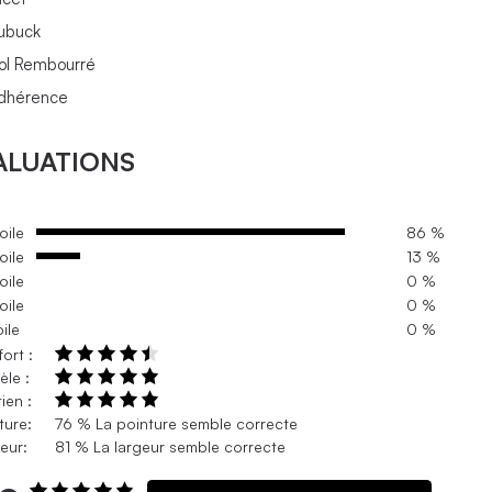
ubuck
ol Rembourré
dhérence
ALUATIONS
oile
86 %
oile
13 %
oile
0 %
oile
0 %
oile
0 %
ort :
le :
ien :
ture:
76 % La pointure semble correcte
eur:
81 % La largeur semble correcte