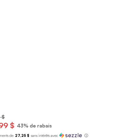
 $
99 $
43% de rabais
ments de
27,25 $
sans int
é
r
ê
ts avec
ⓘ