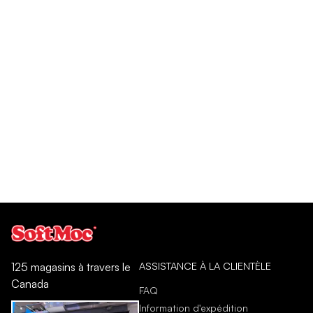
ASSISTANCE À LA CLIENTÈLE
125 magasins à travers le
Canada
FAQ
Information d'expédition