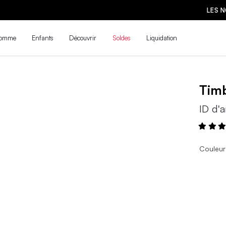
LES NOUVEAUTÉS DE LA PRÉ-RENTRÉE SONT ARRIVÉES ! | MAGASINE
omme
Enfants
Découvrir
Soldes
Liquidation
Tim
ID d'a
Couleur