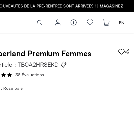
Z
EN
berland
Premium
Femmes
rticle :
TB0A2HR8EKD
📋
38 Évaluations
 : Rose pâle