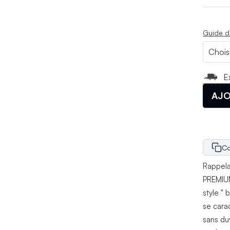
Guide d
E
AJO
Co
Rappela
PREMIUM
style " 
se cara
sans du