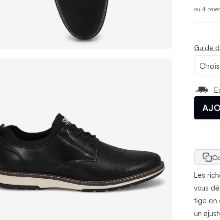
ou 4 paie
Guide d
E
AJO
Co
Les ric
vous dé
tige en 
un ajus