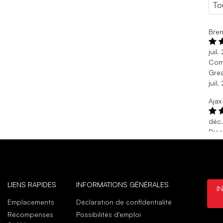
Bren
juil
Comf
Grea
juil
Ajax
déc
Prac
Thes
while
déc
Achat
LIENS RAPIDES
INFORMATIONS GÉNÉRALES
I
juin
Emplacements
Déclaration de confidentialité
styl
Récompenses
Possibilités d'emploi
I li