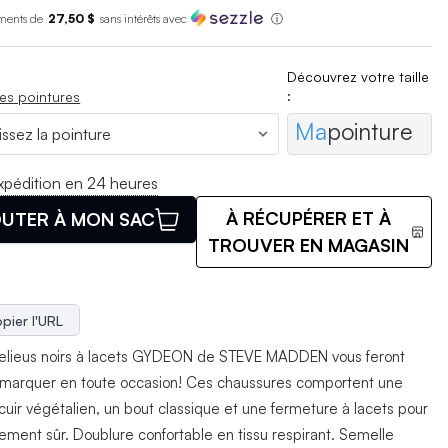
ments de
27,50 $
sans int
é
r
ê
ts avec
ⓘ
Découvrez votre taille
:
es pointures
Ma
pointure
xpédition en 24 heures
À RÉCUPÉRER ET À
UTER À MON SAC
TROUVER EN MAGASIN
pier l'URL
helieus noirs à lacets GYDEON de STEVE MADDEN vous feront
marquer en toute occasion! Ces chaussures comportent une
cuir végétalien, un bout classique et une fermeture à lacets pour
tement sûr. Doublure confortable en tissu respirant. Semelle