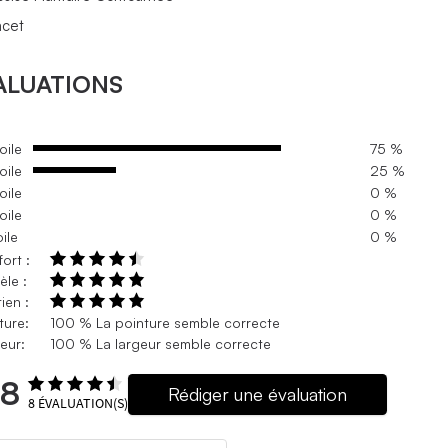
acet
ALUATIONS
oile
75 %
oile
25 %
oile
0 %
oile
0 %
oile
0 %
ort :
le :
ien :
ture:
100 % La pointure semble correcte
eur:
100 % La largeur semble correcte
.8
Rédiger une évaluation
8
ÉVALUATION(S)