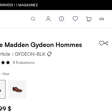
Z
EN
ve Madden
Gydeon
Hommes
rticle :
GYDEON-BLK
📋
8 Évaluations
: Noir
99 $