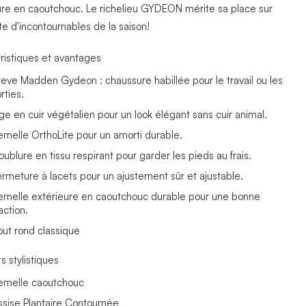
ure en caoutchouc. Le richelieu GYDEON mérite sa place sur
ste d'incontournables de la saison!
ristiques et avantages
teve Madden Gydeon : chaussure habillée pour le travail ou les
rties.
ige en cuir végétalien pour un look élégant sans cuir animal.
emelle OrthoLite pour un amorti durable.
oublure en tissu respirant pour garder les pieds au frais.
ermeture à lacets pour un ajustement sûr et ajustable.
emelle extérieure en caoutchouc durable pour une bonne
action.
out rond classique
s stylistiques
emelle caoutchouc
ssise Plantaire Contournée