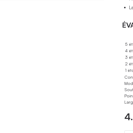
L
ÉV
5 ét
4 ét
3 ét
2 ét
1 ét
Conf
Modè
Sout
Poin
Larg
4