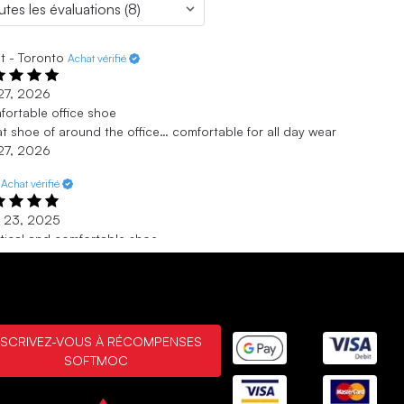
t - Toronto
Achat vérifié
. 27, 2026
ortable office shoe
t shoe of around the office… comfortable for all day wear
. 27, 2026
Achat vérifié
. 23, 2025
tical and comfortable shoe
e shoes felt tru =e to their siza and comfortable for outings
 giving style to the fit.
. 23, 2025
 vérifié
NSCRIVEZ-VOUS À RÉCOMPENSES
SOFTMOC
 25, 2025
ish and comfortable
ke the design of the shoes and how they can pair with casual