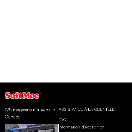
ASSISTANCE À LA CLIENTÈLE
125 magasins à travers le
Canada
FAQ
Information d'expédition