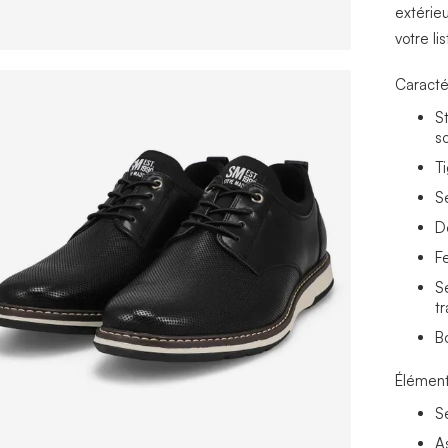
extérie
votre li
Caracté
S
so
T
S
D
F
S
tr
B
Élément
S
A