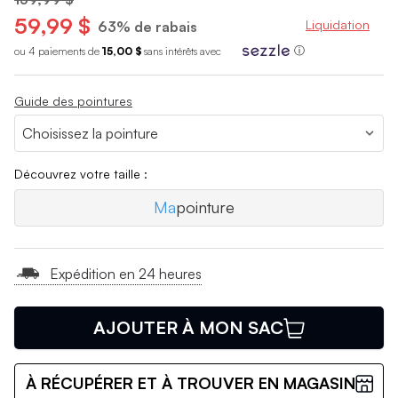
59,99 $
Liquidation
63% de rabais
ou 4 paiements de
15,00 $
sans int
é
r
ê
ts avec
ⓘ
Guide des pointures
Découvrez votre taille :
Ma
pointure
Expédition en 24 heures
AJOUTER À MON SAC
À RÉCUPÉRER ET À TROUVER EN MAGASIN