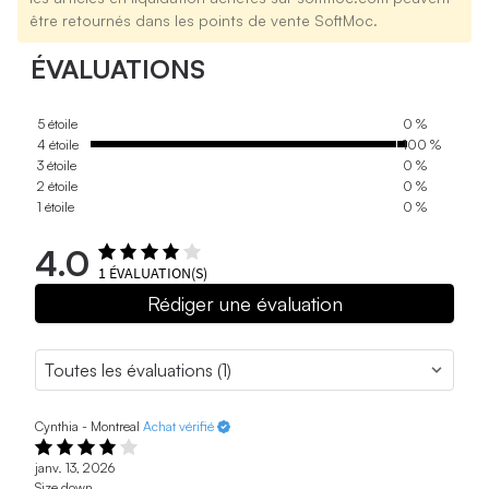
être retournés dans les points de vente SoftMoc.
ÉVALUATIONS
5 étoile
0 %
4 étoile
100 %
3 étoile
0 %
2 étoile
0 %
1 étoile
0 %
4.0
1
ÉVALUATION(S)
Rédiger une évaluation
Cynthia - Montreal
Achat vérifié
janv. 13, 2026
Size down