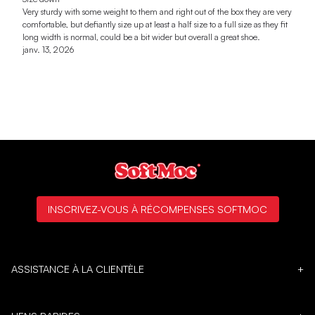
Very sturdy with some weight to them and right out of the box they are very
comfortable, but defiantly size up at least a half size to a full size as they fit
long width is normal, could be a bit wider but overall a great shoe.
janv. 13, 2026
INSCRIVEZ-VOUS À RÉCOMPENSES SOFTMOC
ASSISTANCE À LA CLIENTÈLE
+