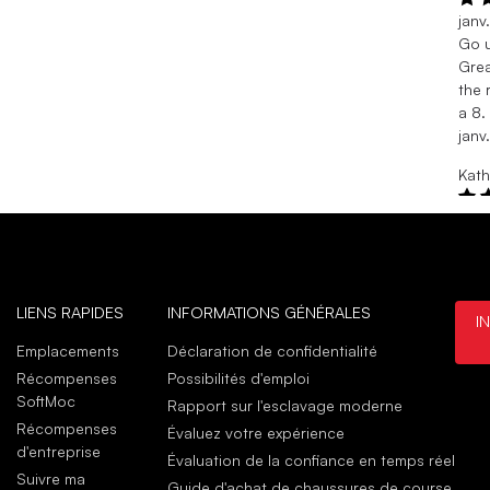
janv
Go u
Grea
the 
a 8.
janv
Kath
nov.
Had 
I lu
swel
nov.
LIENS RAPIDES
INFORMATIONS GÉNÉRALES
I
Emplacements
Déclaration de confidentialité
Achat
Récompenses
Possibilités d'emploi
mars
SoftMoc
Rapport sur l'esclavage moderne
Sore
Récompenses
Évaluez votre expérience
Boot
d'entreprise
Évaluation de la confiance en temps réel
were
Suivre ma
comm
Guide d'achat de chaussures de course