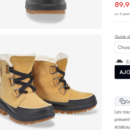
89,9
ou 4 paie
Guide d
E
AJO
Co
Les nou
présent
éclabou