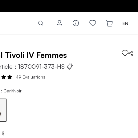
Z
EN
el
Tivoli IV
Femmes
rticle :
1870091-373-HS
📋
49 Évaluations
: Cari/Noir
 $