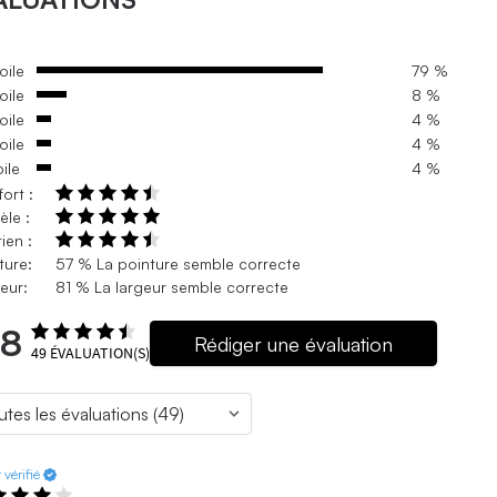
oile
79 %
oile
8 %
oile
4 %
oile
4 %
oile
4 %
ort :
le :
ien :
ture:
57 % La pointure semble correcte
eur:
81 % La largeur semble correcte
.8
Rédiger une évaluation
49
ÉVALUATION(S)
 vérifié