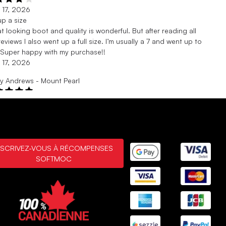
. 17, 2026
p a size
t looking boot and quality is wonderful. But after reading all
reviews I also went up a full size. I’m usually a 7 and went up to
 Super happy with my purchase!!
. 17, 2026
y Andrews - Mount Pearl
 21, 2025
to get size larger I
v them so much had to get size larger I’m usually a 7 but my feet
l
 21, 2025
NSCRIVEZ-VOUS À RÉCOMPENSES
SOFTMOC
 vérifié
 1, 2025
ls
 are great they had a 7 when I went in to the store but they
 quite small for a 7 so had to order an 8. From what I read in
ents this is what others have experienced with these boots,