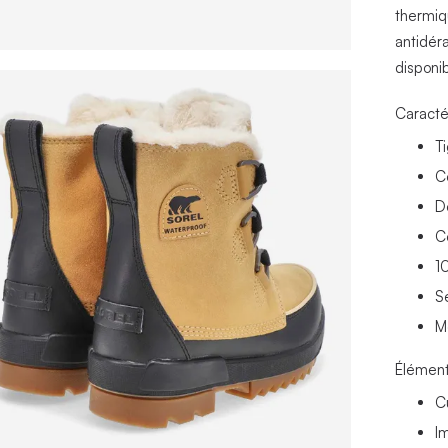
thermiq
antidér
disponib
Caracté
T
Co
D
C
1
S
M
Élément
C
I