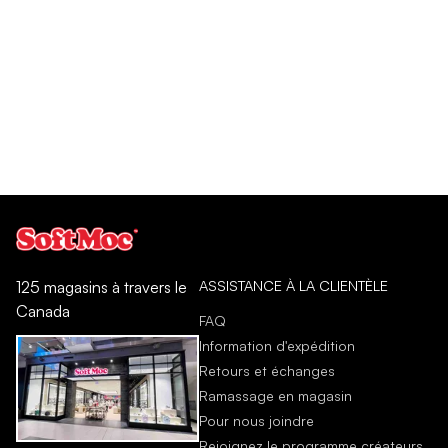
ASSISTANCE À LA CLIENTÈLE
125 magasins à travers le
Canada
FAQ
Information d'expédition
Retours et échanges
Ramassage en magasin
Pour nous joindre
Rejoignez le programme créateurs