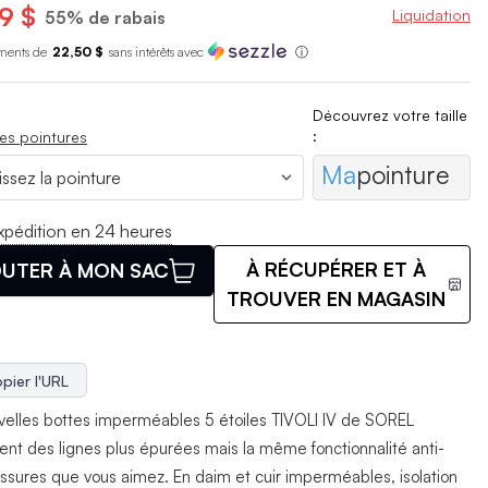
9 $
Liquidation
55% de rabais
ments de
22,50 $
sans int
é
r
ê
ts avec
ⓘ
Découvrez votre taille
:
es pointures
Ma
pointure
xpédition en 24 heures
À RÉCUPÉRER ET À
UTER À MON SAC
TROUVER EN MAGASIN
pier l'URL
velles bottes imperméables 5 étoiles TIVOLI IV de SOREL
ent des lignes plus épurées mais la même fonctionnalité anti-
ssures que vous aimez. En daim et cuir imperméables, isolation