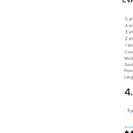
5 ét
4 ét
3 ét
2 ét
1 ét
Conf
Modè
Sout
Poin
Larg
4
Achat