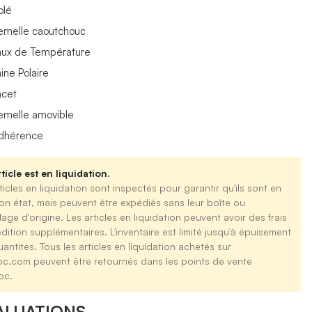
olé
emelle caoutchouc
aux de Température
ine Polaire
acet
emelle amovible
dhérence
ticle est en liquidation.
ticles en liquidation sont inspectés pour garantir qu'ils sont en
on état, mais peuvent être expédiés sans leur boîte ou
age d'origine. Les articles en liquidation peuvent avoir des frais
dition supplémentaires. L'inventaire est limité jusqu'à épuisement
antités. Tous les articles en liquidation achetés sur
oc.com peuvent être retournés dans les points de vente
oc.
ALUATIONS