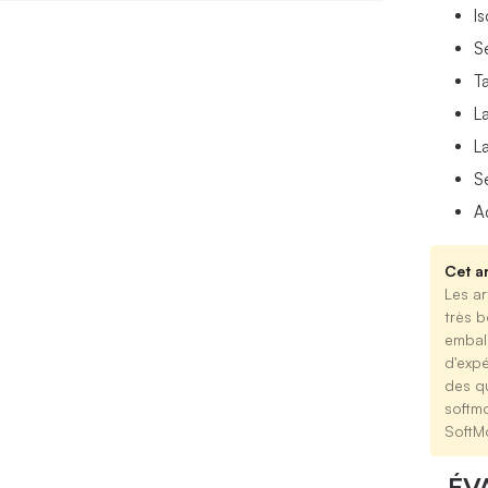
Is
S
T
La
L
S
A
Cet ar
Les ar
très b
emball
d'expé
des qu
softm
SoftM
ÉV