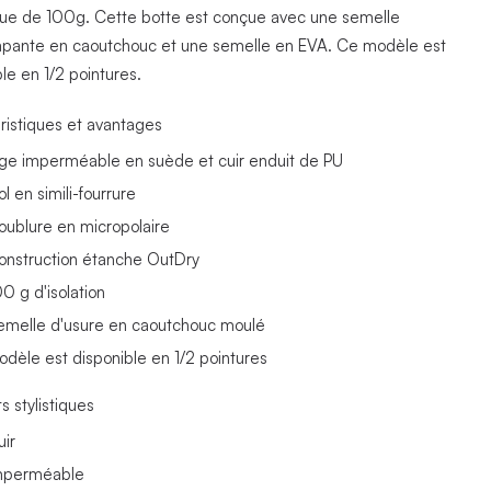
ue de 100g. Cette botte est conçue avec une semelle
apante en caoutchouc et une semelle en EVA. Ce modèle est
le en 1/2 pointures.
ristiques et avantages
ige imperméable en suède et cuir enduit de PU
l en simili-fourrure
oublure en micropolaire
onstruction étanche OutDry
00 g d'isolation
emelle d'usure en caoutchouc moulé
odèle est disponible en 1/2 pointures
s stylistiques
uir
mperméable