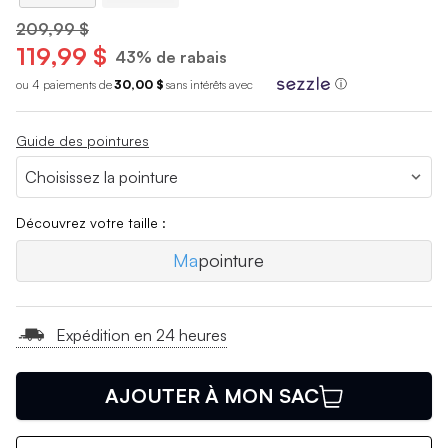
209,99 $
119,99 $
43% de rabais
ou 4 paiements de
30,00 $
sans int
é
r
ê
ts avec
ⓘ
Guide des pointures
Découvrez votre taille :
Ma
pointure
Expédition en 24 heures
AJOUTER À MON SAC