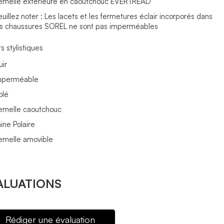
emelle extérieure en caoutchouc EVERTREAD
euillez noter : Les lacets et les fermetures éclair incorporés dans
es chaussures SOREL ne sont pas imperméables
s stylistiques
uir
mperméable
olé
emelle caoutchouc
ine Polaire
emelle amovible
ALUATIONS
Rédiger une évaluation