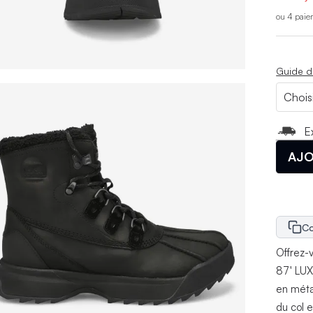
ou 4 paie
Guide d
E
AJO
Co
Offrez-
87' LUX
en méta
du col 