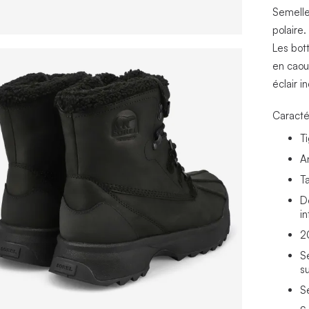
Semelle
polaire
Les bot
en caou
éclair 
Caracté
T
A
T
D
in
2
S
s
S