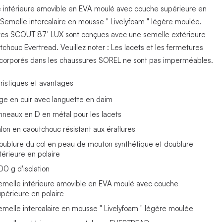
 intérieure amovible en EVA moulé avec couche supérieure en
. Semelle intercalaire en mousse " Livelyfoam " légère moulée.
tes SCOUT 87' LUX sont conçues avec une semelle extérieure
tchouc Evertread. Veuillez noter : Les lacets et les fermetures
incorporés dans les chaussures SOREL ne sont pas imperméables.
ristiques et avantages
ige en cuir avec languette en daim
nneaux en D en métal pour les lacets
alon en caoutchouc résistant aux éraflures
oublure du col en peau de mouton synthétique et doublure
térieure en polaire
00 g d'isolation
emelle intérieure amovible en EVA moulé avec couche
upérieure en polaire
emelle intercalaire en mousse " Livelyfoam " légère moulée