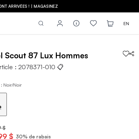
Z
EN
el
Scout 87 Lux
Hommes
rticle :
2078371-010
📋
: Noir/Noir
9 $
99 $
30% de rabais