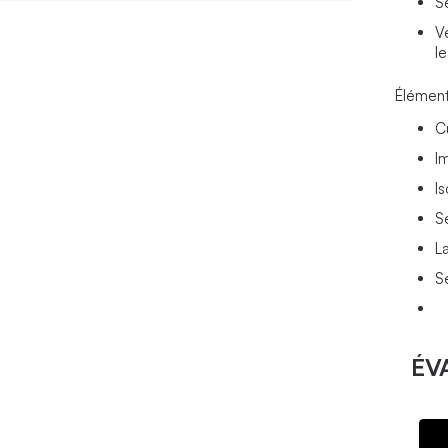
S
V
l
Élément
C
I
Is
S
La
S
ÉV