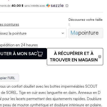
ments de
40,00 $
sans int
é
r
ê
ts avec
ⓘ
Découvrez votre taille
:
es pointures
Ma
pointure
xpédition en 24 heures
À RÉCUPÉRER ET À
UTER À MON SAC
TROUVER EN MAGASIN
pier l'URL
vous un confort douillet avec les bottes imperméables SCOUT
 de SOREL. Tige en cuir avec languette en daim. Anneaux en D
l pour les lacets permettant des ajustements rapides. Doublure
en peau de mouton synthétique et doublure intérieure en polaire.