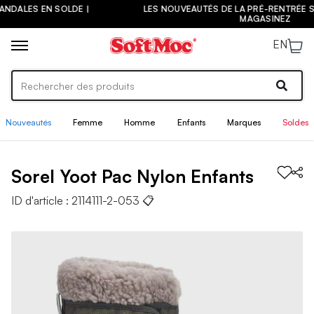
LES NOUVEAUTÉS DE LA PRÉ-RENTRÉE SONT ARRIVÉES ! |
MAGASINEZ
EN
Nouveautés
Femme
Homme
Enfants
Marques
Soldes
Sorel
Yoot Pac Nylon
Enfants
ID d'article :
2114111-2-053
📋