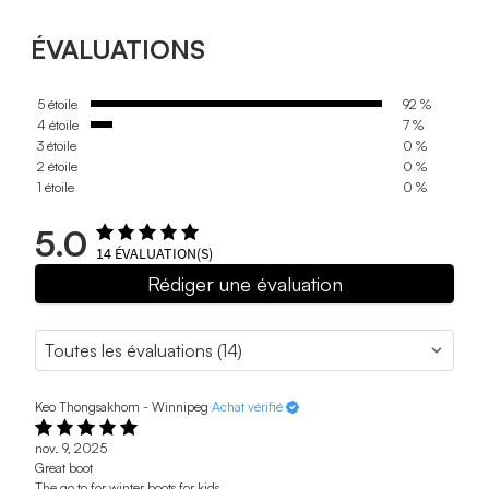
ÉVALUATIONS
5 étoile
92 %
4 étoile
7 %
3 étoile
0 %
2 étoile
0 %
1 étoile
0 %
5.0
14
ÉVALUATION(S)
Rédiger une évaluation
Keo Thongsakhom - Winnipeg
Achat vérifié
nov. 9, 2025
Great boot
The go to for winter boots for kids.