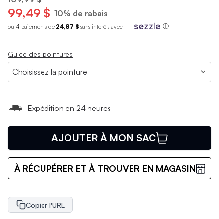
99,49 $
10% de rabais
ou 4 paiements de
24,87 $
sans int
é
r
ê
ts avec
ⓘ
Guide des pointures
Expédition en 24 heures
AJOUTER À MON SAC
À RÉCUPÉRER ET À TROUVER EN MAGASIN
Copier l'URL