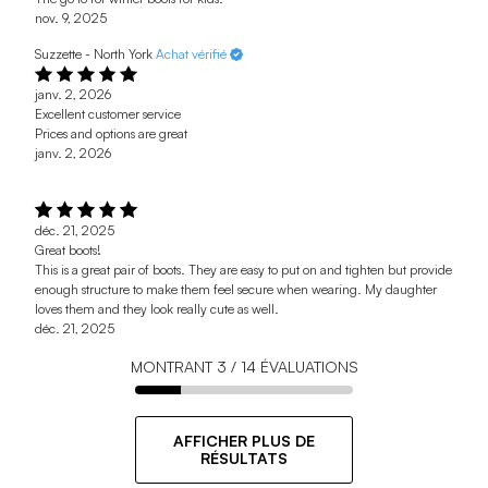
nov. 9, 2025
Suzzette - North York
Achat vérifié
janv. 2, 2026
Excellent customer service
Prices and options are great
janv. 2, 2026
déc. 21, 2025
Great boots!
This is a great pair of boots. They are easy to put on and tighten but provide
enough structure to make them feel secure when wearing. My daughter
loves them and they look really cute as well.
déc. 21, 2025
MONTRANT
3
/
14
ÉVALUATIONS
AFFICHER PLUS DE
RÉSULTATS