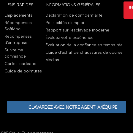
LIENS RAPIDES
INFORMATIONS GÉNÉRALES
I
mar
Slip
Emplacements
Déclaration de confidentialité
Very
Récompenses
Possibilités d'emploi
my l
SoftMoc
Rapport sur l'esclavage moderne
CAN
Récompenses
Évaluez votre expérience
mar
d'entreprise
Évaluation de la confiance en temps réel
Suivre ma
Guide d'achat de chaussures de course
commande
Médias
Cartes-cadeaux
Guide de pointures
WF Group. Tous droits réservés.