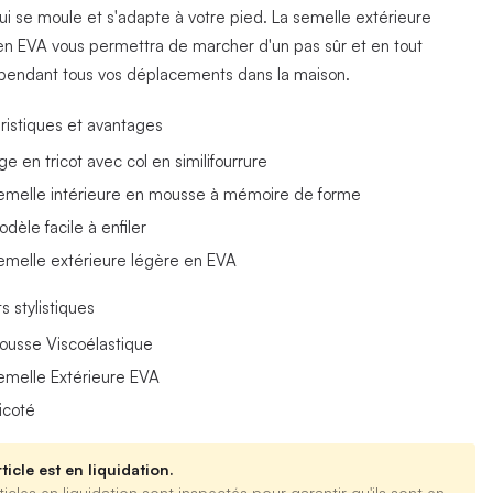
ui se moule et s'adapte à votre pied. La semelle extérieure
en EVA vous permettra de marcher d'un pas sûr et en tout
 pendant tous vos déplacements dans la maison.
ristiques et avantages
ge en tricot avec col en similifourrure
emelle intérieure en mousse à mémoire de forme
dèle facile à enfiler
emelle extérieure légère en EVA
s stylistiques
ousse Viscoélastique
emelle Extérieure EVA
ricoté
ticle est en liquidation.
ticles en liquidation sont inspectés pour garantir qu'ils sont en