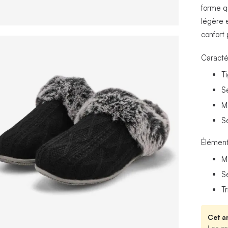
forme q
légère 
confort
Caracté
Ti
S
Mo
S
Élément
M
S
T
Cet ar
Les ar