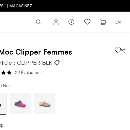
Z
EN
tMoc
Clipper
Femmes
rticle :
CLIPPER-BLK
📋
22 Évaluations
: Noir
 $