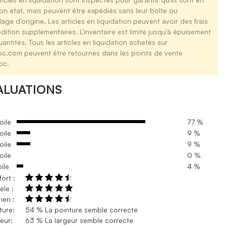
on état, mais peuvent être expédiés sans leur boîte ou
age d'origine. Les articles en liquidation peuvent avoir des frais
dition supplémentaires. L'inventaire est limité jusqu'à épuisement
antités. Tous les articles en liquidation achetés sur
oc.com peuvent être retournés dans les points de vente
oc.
ALUATIONS
oile
77 %
oile
9 %
oile
9 %
oile
0 %
oile
4 %
ort :
le :
ien :
ture:
54 % La pointure semble correcte
eur:
63 % La largeur semble correcte