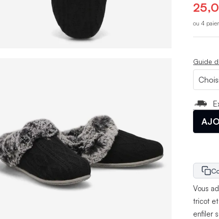
25,0
ou 4 paie
Guide d
E
AJO
Co
Vous ado
tricot 
enfiler