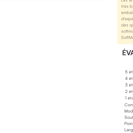
très b
emball
d'expé
des qu
softm
SoftM
ÉV
5 ét
4 ét
3 ét
2 ét
1 ét
Conf
Modè
Sout
Poin
Larg