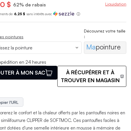
0 $
Liquidation
62% de rabais
ments de
6,25 $
sans int
é
r
ê
ts avec
ⓘ
Découvrez votre taille
:
es pointures
Ma
pointure
xpédition en 24 heures
À RÉCUPÉRER ET À
UTER À MON SAC
TROUVER EN MAGASIN
pier l'URL
rerez le confort et la chaleur offerts par les pantoufles noires en
et similifourrure CLIPPER de SOFTMOC. Ces pantoufles faciles à
 sont dotées d'une semelle intérieure en mousse à mémoire de