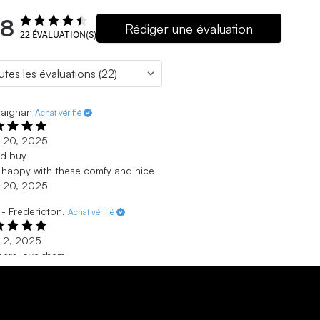
.8
Rédiger une évaluation
22
ÉVALUATION(S)
vaighan
Achat vérifié
. 20, 2025
d buy
 happy with these comfy and nice
. 20, 2025
- Fredericton.
Achat vérifié
. 2, 2025
pers love them.
 them this is my 3rd pair.
. 2, 2025
ie - Vernon, bc