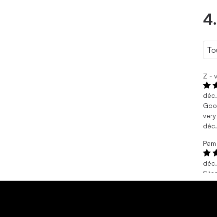
4
Z - 
déc
Goo
very
déc
Pam 
déc
Slip
Love
déc
Lesl