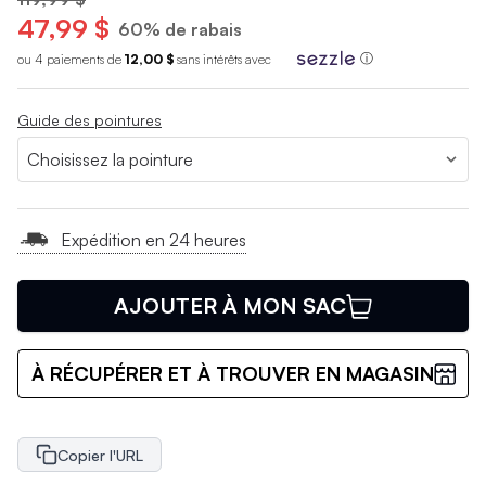
47,99 $
60% de rabais
ou 4 paiements de
12,00 $
sans int
é
r
ê
ts avec
ⓘ
Guide des pointures
Expédition en 24 heures
AJOUTER À MON SAC
À RÉCUPÉRER ET À TROUVER EN MAGASIN
Copier l'URL