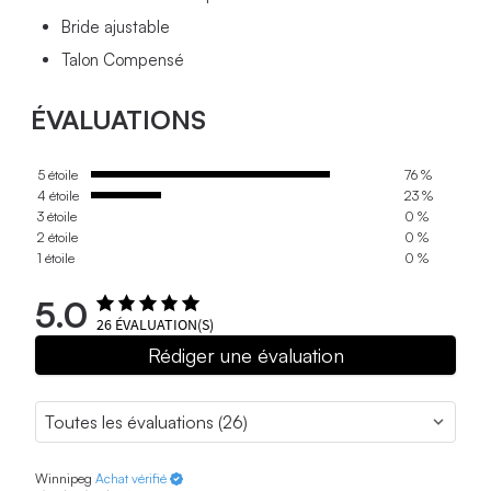
Bride ajustable
Talon Compensé
ÉVALUATIONS
5 étoile
76 %
4 étoile
23 %
3 étoile
0 %
2 étoile
0 %
1 étoile
0 %
5.0
26
ÉVALUATION(S)
Rédiger une évaluation
Winnipeg
Achat vérifié