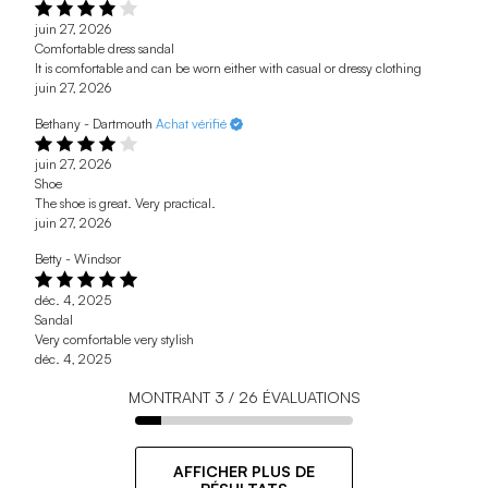
juin 27, 2026
Comfortable dress sandal
It is comfortable and can be worn either with casual or dressy clothing
juin 27, 2026
Bethany - Dartmouth
Achat vérifié
juin 27, 2026
Shoe
The shoe is great. Very practical.
juin 27, 2026
Betty - Windsor
déc. 4, 2025
Sandal
Very comfortable very stylish
déc. 4, 2025
MONTRANT
3
/
26
ÉVALUATIONS
AFFICHER PLUS DE