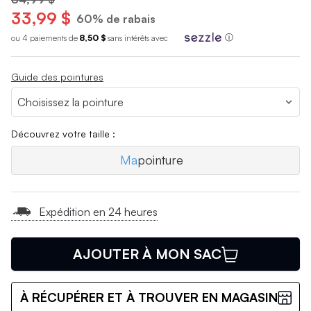
33,99 $
60% de rabais
ou 4 paiements de
8,50 $
sans int
é
r
ê
ts avec
ⓘ
Guide des pointures
Découvrez votre taille :
Ma
pointure
Expédition en 24 heures
AJOUTER À MON SAC
À RÉCUPÉRER ET À TROUVER EN MAGASIN