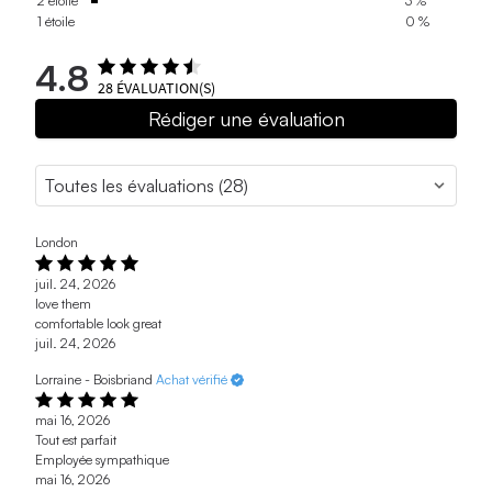
2 étoile
3 %
1 étoile
0 %
4.8
28
ÉVALUATION(S)
Rédiger une évaluation
London
juil. 24, 2026
love them
comfortable look great
juil. 24, 2026
Lorraine - Boisbriand
Achat vérifié
mai 16, 2026
Tout est parfait
Employée sympathique
mai 16, 2026