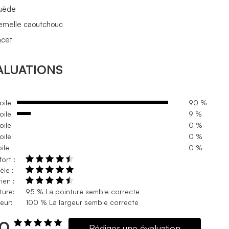
uède
emelle caoutchouc
acet
ALUATIONS
oile
90 %
oile
9 %
oile
0 %
oile
0 %
oile
0 %
ort :
le :
ien :
ture:
95 % La pointure semble correcte
eur:
100 % La largeur semble correcte
.0
Rédiger une évaluation