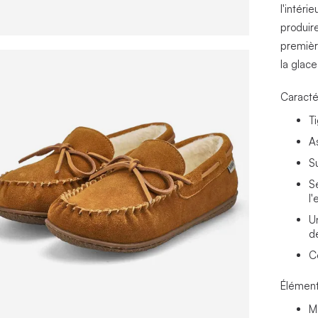
l'intéri
produir
premièr
la glace
Caracté
T
A
S
S
l'
U
d
C
Élément
M