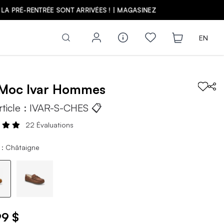
Z
EN
tMoc
Ivar
Hommes
rticle :
IVAR-S-CHES
📋
22 Évaluations
 : Châtaigne
99 $