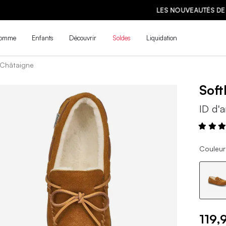
LES NOUVEAUTÉS DE LA PRÉ-RENTRÉE SONT ARRIVÉES ! | MAGASINE
omme
Enfants
Découvrir
Soldes
Liquidation
- Châtaigne
Sof
ID d'a
Couleur
119,