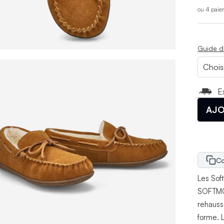
ou 4 paie
Guide d
E
AJO
Co
Les Sof
SOFTMOC
rehauss
forme. 