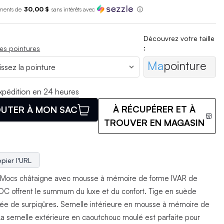
ments de
30,00 $
sans int
é
r
ê
ts avec
ⓘ
Découvrez votre taille
:
es pointures
Ma
pointure
xpédition en 24 heures
À RÉCUPÉRER ET À
UTER À MON SAC
TROUVER EN MAGASIN
pier l'URL
tMocs châtaigne avec mousse à mémoire de forme IVAR de
 offrent le summum du luxe et du confort. Tige en suède
ée de surpiqûres. Semelle intérieure en mousse à mémoire de
La semelle extérieure en caoutchouc moulé est parfaite pour