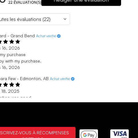
22
ÉVALUATION(S)
ard - Grand Bend
Achat vérifié
s 16, 2026
 my purchase
y with my purchase.
s 16, 2026
ara Few - Edmonton, AB
Achat vérifié
 18, 2025
ection was good
ction was good and I had choices. Staff was more than helpful
 18, 2025
 vérifié
NSCRIVEZ-VOUS À RÉCOMPENSES
 17, 2025