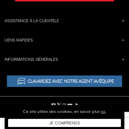
ASSISTANCE À LA CLIENTÈLE
+
LIENS RAPIDES
+
INFORMATIONS GÉNÉRALES
+
𝕏
Ce site utilise des cookies,
en savoir plus
ici
.
DROIT D'AUTEUR © 1996 - 2026 SoftMoc Inc.
JE COMPRENDS
Commerce électronique par MWF Group. Tous droits réservés.