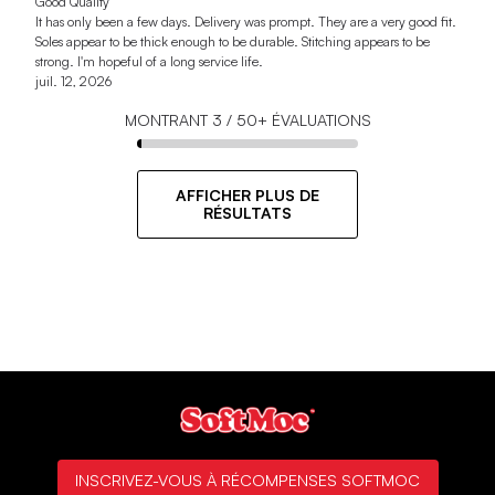
Good Quality
It has only been a few days. Delivery was prompt. They are a very good fit.
Soles appear to be thick enough to be durable. Stitching appears to be
strong. I'm hopeful of a long service life.
juil. 12, 2026
MONTRANT
3
/
50+
ÉVALUATIONS
AFFICHER PLUS DE
RÉSULTATS
INSCRIVEZ-VOUS À RÉCOMPENSES SOFTMOC