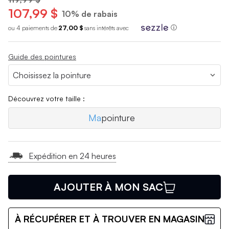
107,99 $
10% de rabais
ou 4 paiements de
27,00 $
sans int
é
r
ê
ts avec
ⓘ
Guide des pointures
Découvrez votre taille :
Ma
pointure
Expédition en 24 heures
AJOUTER À MON SAC
À RÉCUPÉRER ET À TROUVER EN MAGASIN