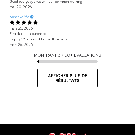
Good everyday shoe without too much walking.
mai 20, 2026
Achat vérifié
mars 26, 2026
First sketchers purchase
Happy ?? I decided to give them a try
mars 26, 2026
MONTRANT
3
/
50+
ÉVALUATIONS
AFFICHER PLUS DE
RÉSULTATS