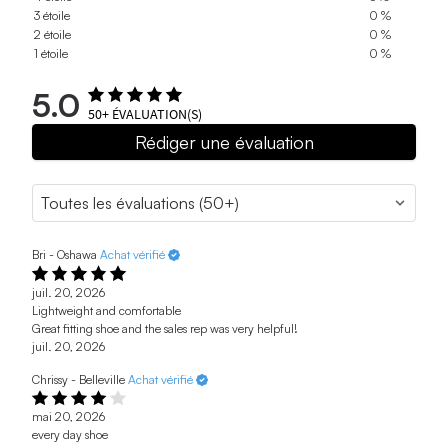
3 étoile
0 %
2 étoile
0 %
1 étoile
0 %
5.0
50+
ÉVALUATION(S)
Rédiger une évaluation
Bri - Oshawa
Achat vérifié
juil. 20, 2026
Lightweight and comfortable
Great fitting shoe and the sales rep was very helpful!
juil. 20, 2026
Chrissy - Belleville
Achat vérifié
mai 20, 2026
every day shoe