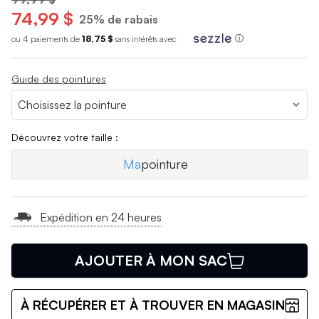
74,99 $
25% de rabais
ou 4 paiements de
18,75 $
sans int
é
r
ê
ts avec
ⓘ
Guide des pointures
Découvrez votre taille :
Ma
pointure
Expédition en 24 heures
AJOUTER À MON SAC
À RÉCUPÉRER ET À TROUVER EN MAGASIN