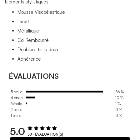
Éléments stylistiques
Mousse Viscoélastique
Lacet
Métallique
Col Rembourré
Doublure tissu doux
Adhérence
ÉVALUATIONS
5 étoile
86 %
4 étoile
10 %
3 étoile
1 %
2 étoile
0 %
1 étoile
0 %
5.0
50+
ÉVALUATION(S)