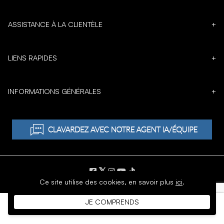
ASSISTANCE À LA CLIENTÈLE
+
LIENS RAPIDES
+
INFORMATIONS GÉNÉRALES
+
𝕏
Ce site utilise des cookies,
en savoir plus
ici
.
DROIT D'AUTEUR © 1996 - 2026 SoftMoc Inc.
JE COMPRENDS
Commerce électronique par MWF Group. Tous droits réservés.