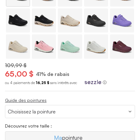
109,99 $
65,00 $
41% de rabais
ou 4 paiements de
16,25 $
sans int
é
r
ê
ts avec
ⓘ
Guide des pointures
Découvrez votre taille :
Ma
pointure