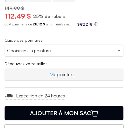
149,99 $
112,49 $
25% de rabais
ou 4 paiements de
28,12 $
sans int
é
r
ê
ts avec
ⓘ
Guide des pointures
Découvrez votre taille :
Ma
pointure
Expédition en 24 heures
AJOUTER À MON SAC