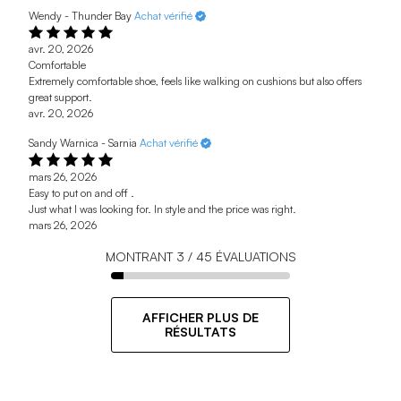
Wendy - Thunder Bay
Achat vérifié
avr. 20, 2026
Comfortable
Extremely comfortable shoe, feels like walking on cushions but also offers
great support.
avr. 20, 2026
Sandy Warnica - Sarnia
Achat vérifié
mars 26, 2026
Easy to put on and off .
Just what I was looking for. In style and the price was right.
mars 26, 2026
MONTRANT
3
/
45
ÉVALUATIONS
AFFICHER PLUS DE
RÉSULTATS