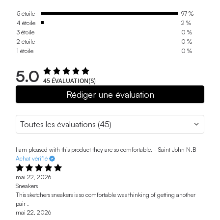
5 étoile
97 %
4 étoile
2 %
3 étoile
0 %
2 étoile
0 %
1 étoile
0 %
5.0
45
ÉVALUATION(S)
Rédiger une évaluation
I am pleased with this product they are so comfortable. - Saint John N.B
Achat vérifié
mai 22, 2026
Sneakers
This sketchers sneakers is so comfortable was thinking of getting another
pair .
mai 22, 2026