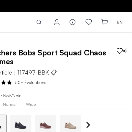
Z
EN
chers
Bobs Sport Squad Chaos
mes
rticle :
117497-BBK
📋
50+ Évaluations
: Noir/Noir
Normal
Wide