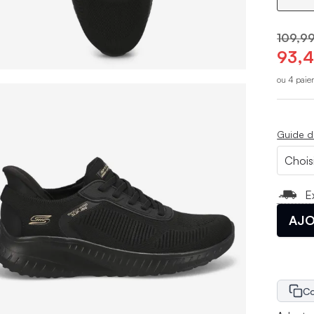
109,99
93,4
ou 4 paie
Guide d
E
AJO
Co