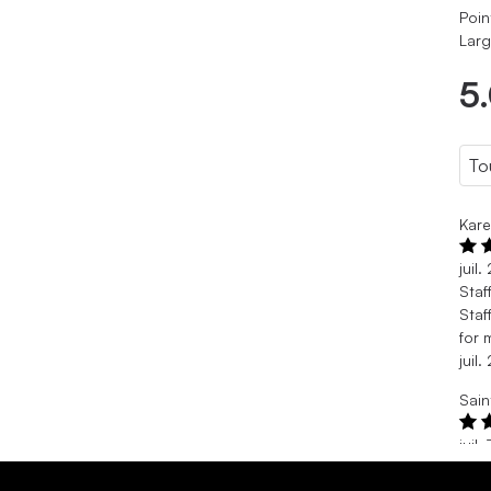
Poin
Larg
5
Kare
juil
Staf
Staf
for 
juil
Sain
juil
Sck
J’ai