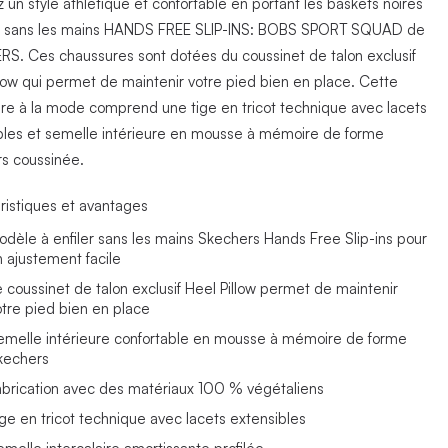
 un style athlétique et confortable en portant les baskets noires
er sans les mains HANDS FREE SLIP-INS: BOBS SPORT SQUAD de
S. Ces chaussures sont dotées du coussinet de talon exclusif
llow qui permet de maintenir votre pied bien en place. Cette
re à la mode comprend une tige en tricot technique avec lacets
bles et semelle intérieure en mousse à mémoire de forme
s coussinée.
ristiques et avantages
odèle à enfiler sans les mains Skechers Hands Free Slip-ins pour
n ajustement facile
e coussinet de talon exclusif Heel Pillow permet de maintenir
otre pied bien en place
emelle intérieure confortable en mousse à mémoire de forme
kechers
abrication avec des matériaux 100 % végétaliens
ige en tricot technique avec lacets extensibles