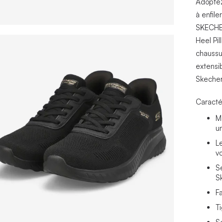
Adoptez
à enfil
SKECHER
Heel Pi
chaussu
extensi
Skecher
Caracté
M
u
L
v
S
S
F
T