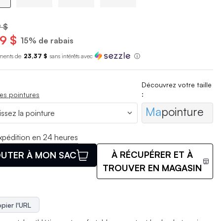
 $
9 $
15% de rabais
ments de
23,37 $
sans int
é
r
ê
ts avec
ⓘ
Découvrez votre taille
:
es pointures
Ma
pointure
xpédition en 24 heures
À RÉCUPÉRER ET À
UTER À MON SAC
TROUVER EN MAGASIN
pier l'URL