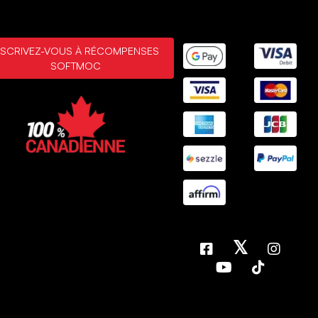
. 7, 2026
da Victorio - Surrey
Achat vérifié
NSCRIVEZ-VOUS À RÉCOMPENSES
SOFTMOC
 23, 2026
ommendable
hoes arrived as per my order. I love it very much much
 23, 2026
MONTRANT
3
/
50+
ÉVALUATIONS
AFFICHER PLUS DE
RÉSULTATS
𝕏