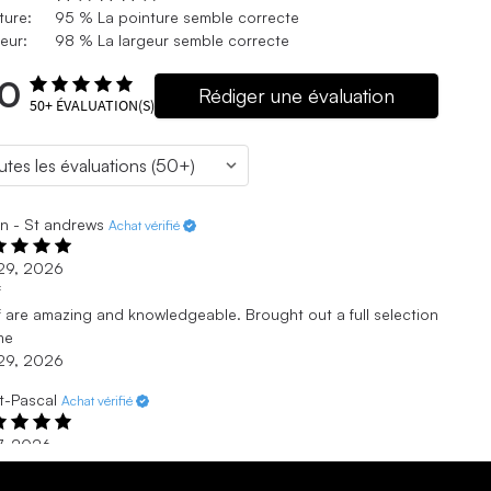
ture:
95 % La pointure semble correcte
eur:
98 % La largeur semble correcte
.0
Rédiger une évaluation
50+
ÉVALUATION(S)
n - St andrews
Achat vérifié
. 29, 2026
f
f are amazing and knowledgeable. Brought out a full selection
me
. 29, 2026
t-Pascal
Achat vérifié
. 7, 2026
echers
me beaucoup ces souliers