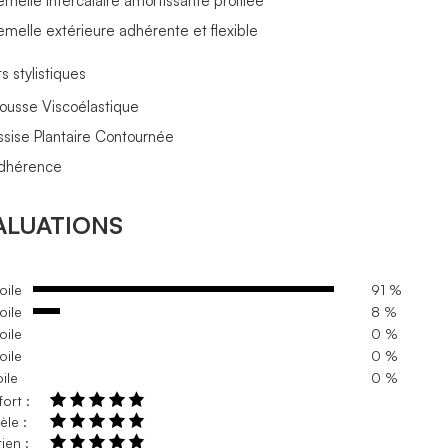
emelle intercalaire amortissante profilée
emelle extérieure adhérente et flexible
s stylistiques
ousse Viscoélastique
ssise Plantaire Contournée
dhérence
ALUATIONS
oile
91 %
oile
8 %
oile
0 %
oile
0 %
oile
0 %
ort :
le :
ien :