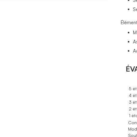
S
S
Élément
M
A
A
ÉV
5 ét
4 ét
3 ét
2 ét
1 ét
Conf
Modè
Sout