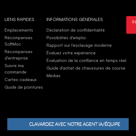
juil
Glen
LIENS RAPIDES
INFORMATIONS GÉNÉRALES
I
juin
Emplacements
Déclaration de confidentialité
Rec
Récompenses
Possibilités d'emploi
My s
SoftMoc
Rapport sur l'esclavage moderne
juin
Récompenses
Évaluez votre expérience
d'entreprise
Évaluation de la confiance en temps réel
Suivre ma
Guide d'achat de chaussures de course
commande
Médias
Cartes-cadeaux
Guide de pointures