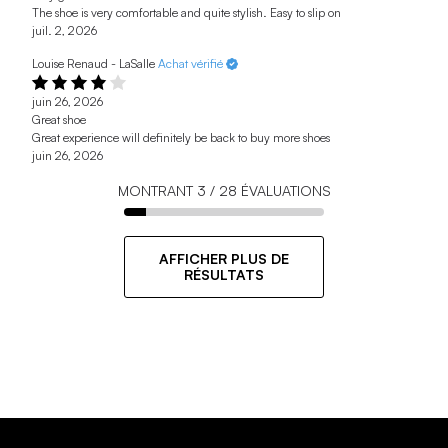
The shoe is very comfortable and quite stylish. Easy to slip on
juil. 2, 2026
Louise Renaud - LaSalle
Achat vérifié
juin 26, 2026
Great shoe
Great experience will definitely be back to buy more shoes
juin 26, 2026
MONTRANT
3
/
28
ÉVALUATIONS
AFFICHER PLUS DE
RÉSULTATS