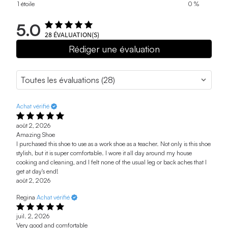
1 étoile
0 %
5.0
28
ÉVALUATION(S)
Rédiger une évaluation
Achat vérifié
août 2, 2026
Amazing Shoe
I purchased this shoe to use as a work shoe as a teacher. Not only is this shoe
stylish, but it is super comfortable. I wore it all day around my house
cooking and cleaning, and I felt none of the usual leg or back aches that I
get at day's end!
août 2, 2026
Regina
Achat vérifié
juil. 2, 2026
Very good and comfortable