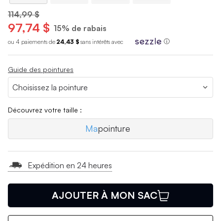
114,99 $
97,74 $
15% de rabais
ou 4 paiements de
24,43 $
sans int
é
r
ê
ts avec
ⓘ
Guide des pointures
Découvrez votre taille :
Ma
pointure
Expédition en 24 heures
AJOUTER À MON SAC