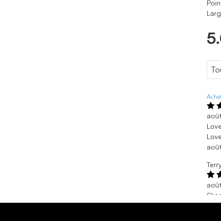
Poin
Larg
5
Achat
aoû
Love
Love
aoû
Terr
août
Ske
Desp
givi