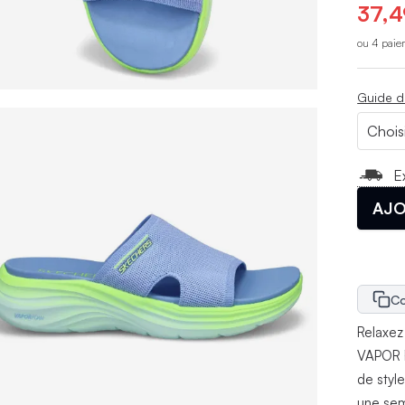
37,4
ou 4 paie
Guide d
E
AJO
Co
Relaxez 
VAPOR 
de styl
une sem