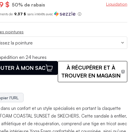
9 $
Liquidation
50% de rabais
ments de
9,37 $
sans int
é
r
ê
ts avec
ⓘ
es pointures
xpédition en 24 heures
À RÉCUPÉRER ET À
UTER À MON SAC
TROUVER EN MAGASIN
pier l'URL
dans un confort et un style spécialisés en portant la claquette
FOAM COASTAL SUNSET de SKECHERS. Cette sandale à enfiler,
e athlétique et de récupération, comprend une tige en tricot avec
elle intérieure Yoga Foam confortable et coussinée, ainsi qu'une