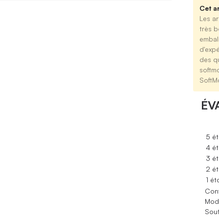
Cet ar
Les ar
très b
emball
d'expé
des qu
softm
SoftM
ÉV
5 ét
4 ét
3 ét
2 ét
1 ét
Conf
Modè
Sout