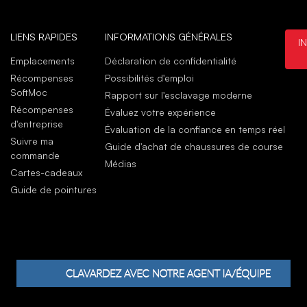
like
août
LIENS RAPIDES
INFORMATIONS GÉNÉRALES
I
Juli
Emplacements
Déclaration de confidentialité
juil
Récompenses
Possibilités d'emploi
Goo
SoftMoc
Rapport sur l'esclavage moderne
Real
Récompenses
Évaluez votre expérience
juil
d'entreprise
Évaluation de la confiance en temps réel
Suivre ma
Guide d'achat de chaussures de course
commande
Médias
Cartes-cadeaux
Guide de pointures