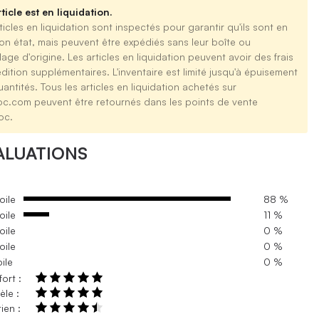
ticle est en liquidation.
ticles en liquidation sont inspectés pour garantir qu'ils sont en
on état, mais peuvent être expédiés sans leur boîte ou
age d'origine. Les articles en liquidation peuvent avoir des frais
dition supplémentaires. L'inventaire est limité jusqu'à épuisement
antités. Tous les articles en liquidation achetés sur
oc.com peuvent être retournés dans les points de vente
oc.
ALUATIONS
oile
88 %
oile
11 %
oile
0 %
oile
0 %
oile
0 %
ort :
le :
ien :