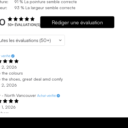
ture:
91 % La pointure semble correcte
eur:
93 % La largeur semble correcte
.0
Rédiger une évaluation
50+
ÉVALUATION(S)
 vérifié
t 2, 2026
 the colours
 the shoes, great deal amd comfy
t 2, 2026
y - North Vancouver
Achat vérifié
 1, 2026
chers
ite feeling a bit larger than expected, super comfortable
ng my feet room to stretch! That's what I love about Skechers,