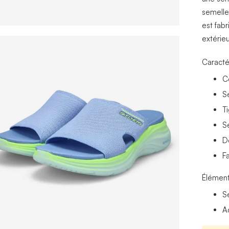
semelle
est fab
extérieu
Caracté
C
S
Ti
S
D
F
Élément
S
A