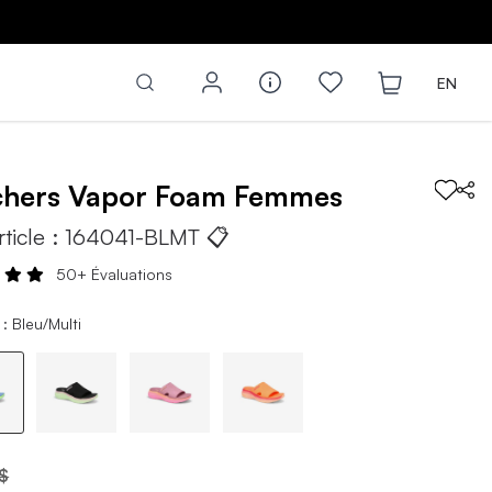
Z
EN
chers
Vapor Foam
Femmes
rticle :
164041-BLMT
📋
50+ Évaluations
: Bleu/Multi
$