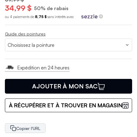
34,99 $
50% de rabais
ou 4 paiements de
8,75 $
sans int
é
r
ê
ts avec
ⓘ
Guide des pointures
Expédition en 24 heures
AJOUTER À MON SAC
À RÉCUPÉRER ET À TROUVER EN MAGASIN
Copier l'URL