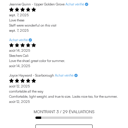
Jeannie Quinn - Upper Golden Grove
Achat vérifié
sept. 7, 2025
Love these
Staff were wonderful on this visit
sept. 7, 2025
Achat vérifié
août 14, 2025
Skechers Cali
Love the shoe! great color for summer.
août 14, 2025
Joyce Hayward - Scarborough
Achat vérifié
août 12, 2025
comfortable all the way
Comfortable, light weight, and true to size. Looks nice too, for the summer.
août 12, 2025
MONTRANT
3
/
29
ÉVALUATIONS