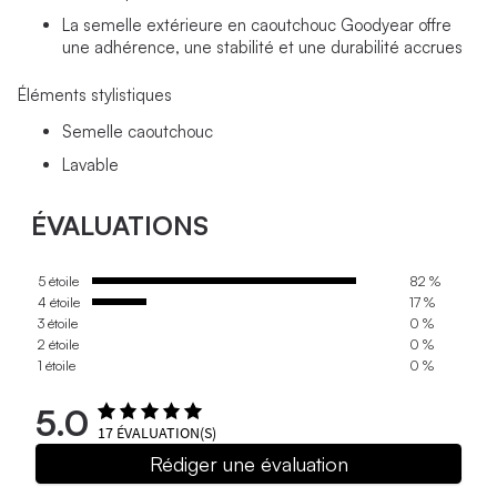
La semelle extérieure en caoutchouc Goodyear offre
une adhérence, une stabilité et une durabilité accrues
Éléments stylistiques
Semelle caoutchouc
Lavable
ÉVALUATIONS
5 étoile
82 %
4 étoile
17 %
3 étoile
0 %
2 étoile
0 %
1 étoile
0 %
5.0
17
ÉVALUATION(S)
Rédiger une évaluation