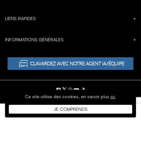
LIENS RAPIDES
+
INFORMATIONS GÉNÉRALES
+
𝕏
Ce site utilise des cookies,
en savoir plus
ici
.
DROIT D'AUTEUR © 1996 - 2026 SoftMoc Inc.
JE COMPRENDS
Commerce électronique par MWF Group. Tous droits réservés.