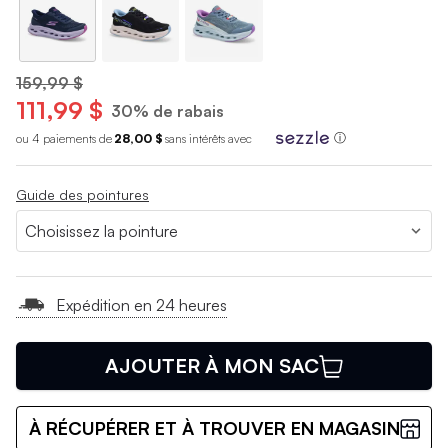
159,99 $
111,99 $
30% de rabais
ou 4 paiements de
28,00 $
sans int
é
r
ê
ts avec
ⓘ
Guide des pointures
Expédition en 24 heures
AJOUTER À MON SAC
À RÉCUPÉRER ET À TROUVER EN MAGASIN