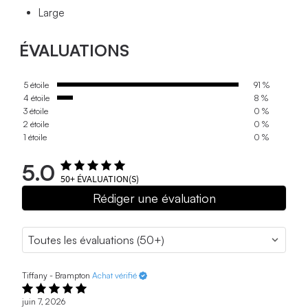
Large
ÉVALUATIONS
5 étoile
91 %
4 étoile
8 %
3 étoile
0 %
2 étoile
0 %
1 étoile
0 %
5.0
50+
ÉVALUATION(S)
Rédiger une évaluation
Tiffany - Brampton
Achat vérifié
juin 7, 2026