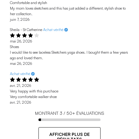
Comfortable and stylish
My mom loves sketchers and this has just added a different, stylish shoe to
her collection.
juin 7, 2026
Sheila - St Catherine
Achat vérifié
mai 26, 2026
Shoes
I would like to see laceless Sketchers yoga shoes. I bought them a few years
ago and loved them.
mai 26, 2026
Achat vérifié
avr. 21, 2026
Very happy with this purchace
Very comfortable walker shoe
avr. 21, 2026
MONTRANT
3
/
50+
ÉVALUATIONS
AFFICHER PLUS DE