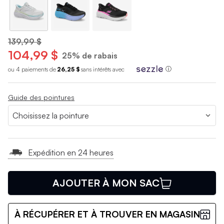
139,99 $
104,99 $
25% de rabais
ou 4 paiements de
26,25 $
sans int
é
r
ê
ts avec
ⓘ
Guide des pointures
Expédition en 24 heures
AJOUTER À MON SAC
À RÉCUPÉRER ET À TROUVER EN MAGASIN