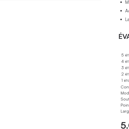
M
A
L
ÉV
5 ét
4 ét
3 ét
2 ét
1 ét
Conf
Modè
Sout
Poin
Larg
5