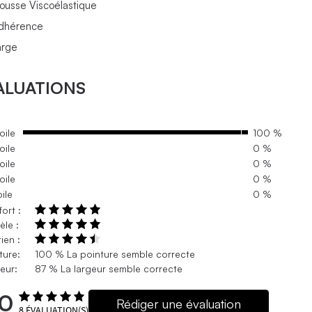
ousse Viscoélastique
dhérence
arge
ALUATIONS
oile
100 %
oile
0 %
oile
0 %
oile
0 %
oile
0 %
ort :
le :
ien :
ture:
100 % La pointure semble correcte
eur:
87 % La largeur semble correcte
.0
Rédiger une évaluation
8
ÉVALUATION(S)