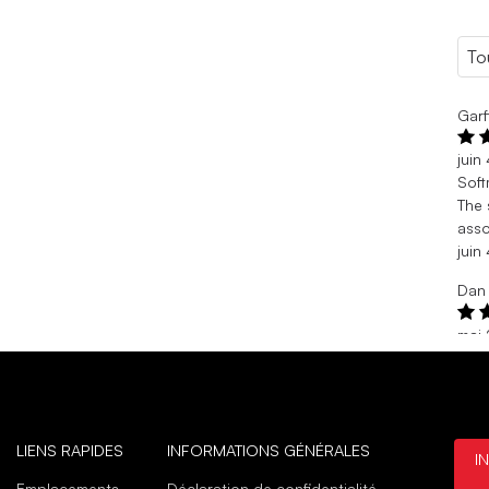
Garf
juin
Sof
The 
asso
juin
Dan
mai 
Lack
Ther
stoc
mai 
LIENS RAPIDES
INFORMATIONS GÉNÉRALES
I
Susa
Emplacements
Déclaration de confidentialité