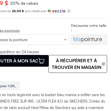
9 $
20% de rabais
ments de
25,00 $
sans int
é
r
ê
ts avec
ⓘ
Découvrez votre taille
:
es pointures
Ma
pointure
xpédition en 24 heures
À RÉCUPÉRER ET À
UTER À MON SAC
TROUVER EN MAGASIN
pier l'URL
 en toute légèreté avec la basket bleu marine à enfiler sans les
ANDS FREE SLIP-INS : ULTRA FLEX 4.0 de SKECHERS. Dotée du
t de talon exclusif Heel Pillow de Skechers qui aide à maintenir