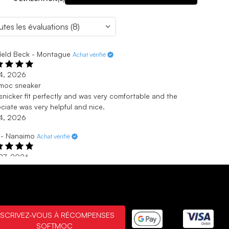
ield Beck - Montague
Achat vérifié
 4, 2026
tmoc sneaker
snicker fit perfectly and was very comfortable and the
ciate was very helpful and nice.
 4, 2026
 - Nanaimo
Achat vérifié
27, 2026
 of stock.
e were three shoes I was interested to buy but only one was in
k.
27, 2026
NSCRIVEZ-VOUS À RÉCOMPENSES
n - North Vancouver
Achat vérifié
SOFTMOC