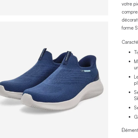
votre p
compren
décorat
forme Sk
Caracté
T
M
u
L
p
S
S
S
G
Élément