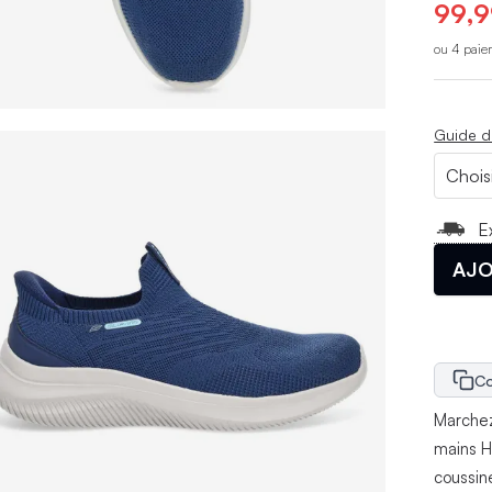
99,9
ou 4 paie
Guide d
E
AJO
Co
Marchez
mains H
coussine