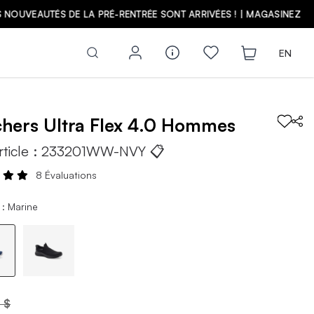
Z
EN
chers
Ultra Flex 4.0
Hommes
rticle :
233201WW-NVY
📋
8 Évaluations
 : Marine
 $