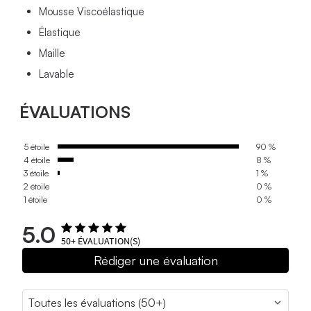
Mousse Viscoélastique
Élastique
Maille
Lavable
ÉVALUATIONS
5 étoile
90 %
4 étoile
8 %
3 étoile
1 %
2 étoile
0 %
1 étoile
0 %
5.0
50+
ÉVALUATION(S)
Rédiger une évaluation