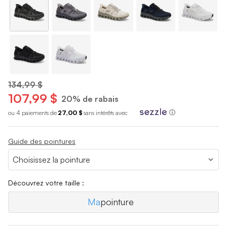
134,99 $
107,99 $
20% de rabais
ou 4 paiements de
27,00 $
sans int
é
r
ê
ts avec
ⓘ
Guide des pointures
Découvrez votre taille :
Ma
pointure