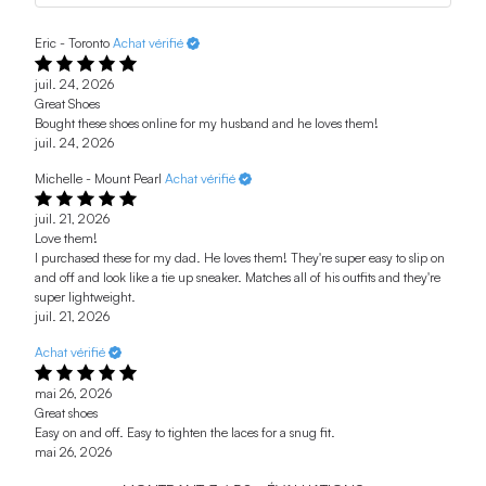
Eric - Toronto
Achat vérifié
juil. 24, 2026
Great Shoes
Bought these shoes online for my husband and he loves them!
juil. 24, 2026
Michelle - Mount Pearl
Achat vérifié
juil. 21, 2026
Love them!
I purchased these for my dad. He loves them! They're super easy to slip on
and off and look like a tie up sneaker. Matches all of his outfits and they're
super lightweight.
juil. 21, 2026
Achat vérifié
mai 26, 2026
Great shoes
Easy on and off. Easy to tighten the laces for a snug fit.
mai 26, 2026