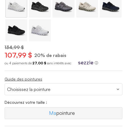
134,99 $
107,99 $
20% de rabais
ou 4 paiements de
27,00 $
sans int
é
r
ê
ts avec
ⓘ
Guide des pointures
Découvrez votre taille :
Ma
pointure