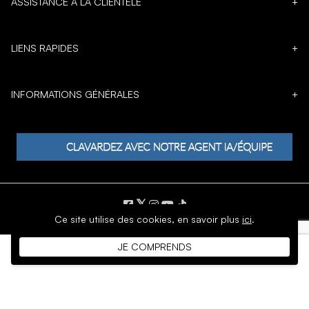
ASSISTANCE À LA CLIENTÈLE
+
LIENS RAPIDES
+
INFORMATIONS GÉNÉRALES
+
𝕏
Ce site utilise des cookies,
en savoir plus
ici
.
DROIT D'AUTEUR © 1996 - 2026 SoftMoc Inc.
JE COMPRENDS
Commerce électronique par MWF Group. Tous droits réservés.