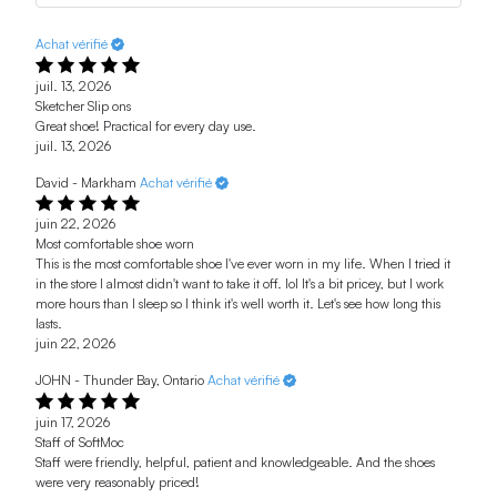
Achat vérifié
juil. 13, 2026
Sketcher Slip ons
Great shoe! Practical for every day use.
juil. 13, 2026
David - Markham
Achat vérifié
juin 22, 2026
Most comfortable shoe worn
This is the most comfortable shoe I've ever worn in my life. When I tried it
in the store I almost didn't want to take it off. lol It's a bit pricey, but I work
more hours than I sleep so I think it's well worth it. Let's see how long this
lasts.
juin 22, 2026
JOHN - Thunder Bay, Ontario
Achat vérifié
juin 17, 2026
Staff of SoftMoc
Staff were friendly, helpful, patient and knowledgeable. And the shoes
were very reasonably priced!