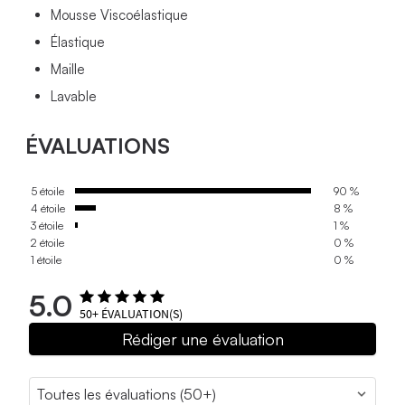
Mousse Viscoélastique
Élastique
Maille
Lavable
ÉVALUATIONS
5 étoile
90 %
4 étoile
8 %
3 étoile
1 %
2 étoile
0 %
1 étoile
0 %
5.0
50+
ÉVALUATION(S)
Rédiger une évaluation