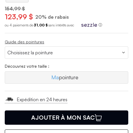
154,99 $
123,99 $
20% de rabais
ou 4 paiements de
31,00 $
sans int
é
r
ê
ts avec
ⓘ
Guide des pointures
Découvrez votre taille :
Ma
pointure
Expédition en 24 heures
AJOUTER À MON SAC