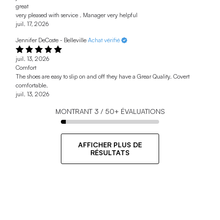
great
very pleased with service . Manager very helpful
juil. 17, 2026
Jennifer DeCoste - Belleville
Achat vérifié
juil. 13, 2026
Comfort
The shoes are easy to slip on and off they have a Grear Quality. Covert
comfortable.
juil. 13, 2026
MONTRANT
3
/
50+
ÉVALUATIONS
AFFICHER PLUS DE
RÉSULTATS