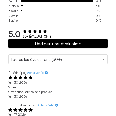
5 étoile
95 %
4 étoile
3 %
3 étoile
1 %
2 étoile
0 %
1 étoile
0 %
5.0
50+
ÉVALUATION(S)
Rédiger une évaluation
P - Winnipeg
Achat vérifié
juil. 30, 2026
Super
Great price, service, and product !
juil. 30, 2026
mel - west vancouver
Achat vérifié
juil. 17, 2026