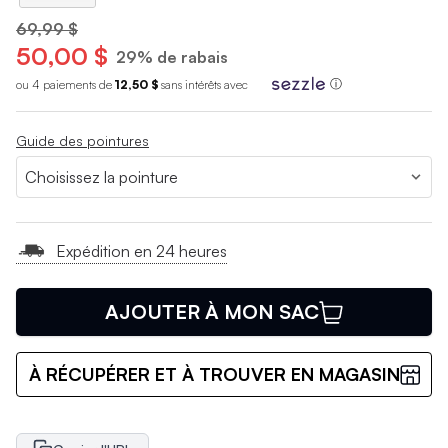
69,99 $
50,00 $
29% de rabais
ou 4 paiements de
12,50 $
sans int
é
r
ê
ts avec
ⓘ
Guide des pointures
Expédition en 24 heures
AJOUTER À MON SAC
À RÉCUPÉRER ET À TROUVER EN MAGASIN