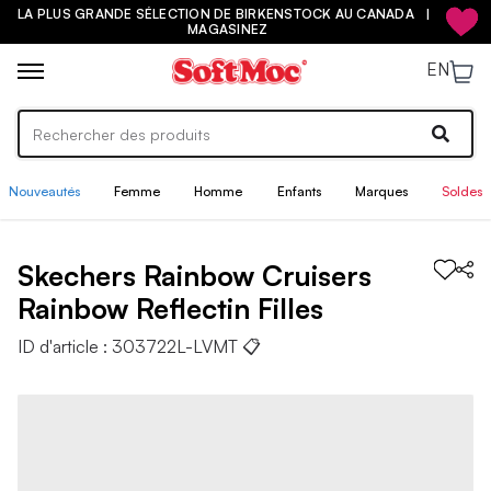
LA PLUS GRANDE SÉLECTION DE BIRKENSTOCK AU CANADA |
MAGASINEZ
EN
Nouveautés
Femme
Homme
Enfants
Marques
Soldes
Skechers
Rainbow Cruisers
Rainbow Reflectin
Filles
ID d'article :
303722L-LVMT
📋