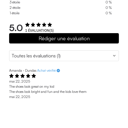
3 étoile
0 %
2 étoile
0 %
1 étoile
0 %
5.0
1
ÉVALUATION(S)
Rédiger une évaluation
Amanda - Dundas
Achat vérifié
mai 22, 2025
The shoes look great on my kid
The shoes look bright and fun and the kids love them
mai 22, 2025