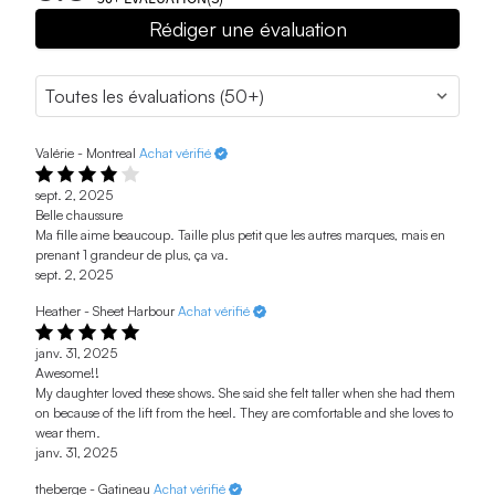
Rédiger une évaluation
Valérie - Montreal
Achat vérifié
sept. 2, 2025
Belle chaussure
Ma fille aime beaucoup. Taille plus petit que les autres marques, mais en
prenant 1 grandeur de plus, ça va.
sept. 2, 2025
Heather - Sheet Harbour
Achat vérifié
janv. 31, 2025
Awesome!!
My daughter loved these shows. She said she felt taller when she had them
on because of the lift from the heel. They are comfortable and she loves to
wear them.
janv. 31, 2025
theberge - Gatineau
Achat vérifié