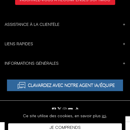
ASSISTANCE À LA CLIENTÈLE
+
LIENS RAPIDES
+
INFORMATIONS GÉNÉRALES
+
𝕏
Ce site utilise des cookies,
en savoir plus
ici
.
DROIT D'AUTEUR © 1996 - 2026 SoftMoc Inc.
JE COMPRENDS
Commerce électronique par MWF Group. Tous droits réservés.