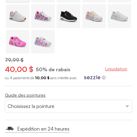
79,99 $
40,00 $
Liquidation
50% de rabais
ou 4 paiements de
10,00 $
sans int
é
r
ê
ts avec
ⓘ
Guide des pointures
Expédition en 24 heures