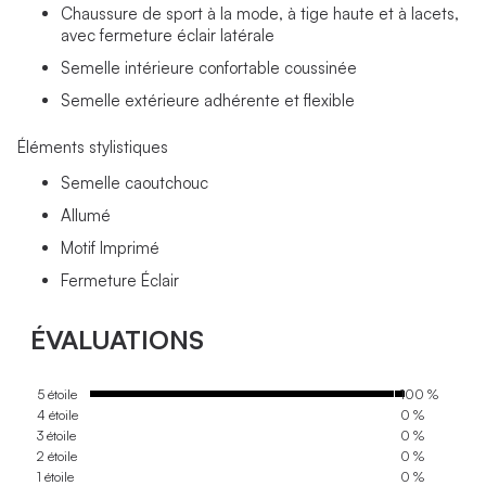
Chaussure de sport à la mode, à tige haute et à lacets,
avec fermeture éclair latérale
Semelle intérieure confortable coussinée
Semelle extérieure adhérente et flexible
Éléments stylistiques
Semelle caoutchouc
Allumé
Motif Imprimé
Fermeture Éclair
ÉVALUATIONS
5 étoile
100 %
4 étoile
0 %
3 étoile
0 %
2 étoile
0 %
1 étoile
0 %