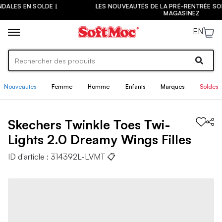
LES NOUVEAUTÉS DE LA PRÉ-RENTRÉE SONT ARRIVÉES ! |
MAGASINEZ
EN
Nouveautés
Femme
Homme
Enfants
Marques
Soldes
Skechers
Twinkle Toes Twi-
Lights 2.0 Dreamy Wings
Filles
ID d'article :
314392L-LVMT
📋