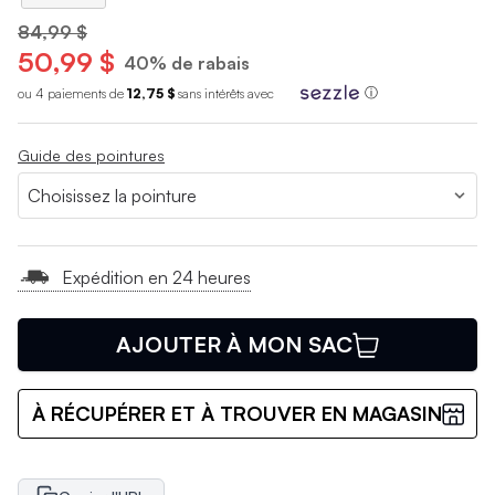
84,99 $
50,99 $
40% de rabais
ou 4 paiements de
12,75 $
sans int
é
r
ê
ts avec
ⓘ
Guide des pointures
Expédition en 24 heures
AJOUTER À MON SAC
À RÉCUPÉRER ET À TROUVER EN MAGASIN