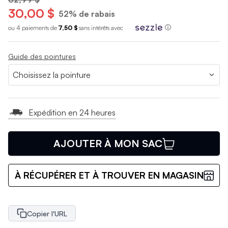
30,00 $
52% de rabais
ou 4 paiements de
7,50 $
sans int
é
r
ê
ts avec
ⓘ
Guide des pointures
Expédition en 24 heures
AJOUTER À MON SAC
À RÉCUPÉRER ET À TROUVER EN MAGASIN
Copier l'URL