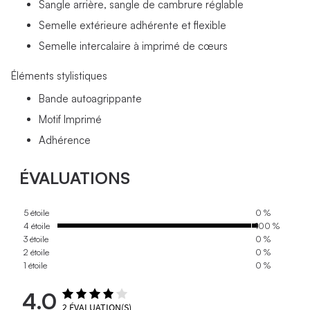
Sangle arrière, sangle de cambrure réglable
Semelle extérieure adhérente et flexible
Semelle intercalaire à imprimé de cœurs
Éléments stylistiques
Bande autoagrippante
Motif Imprimé
Adhérence
ÉVALUATIONS
5 étoile
0 %
4 étoile
100 %
3 étoile
0 %
2 étoile
0 %
1 étoile
0 %
4.0
2
ÉVALUATION(S)