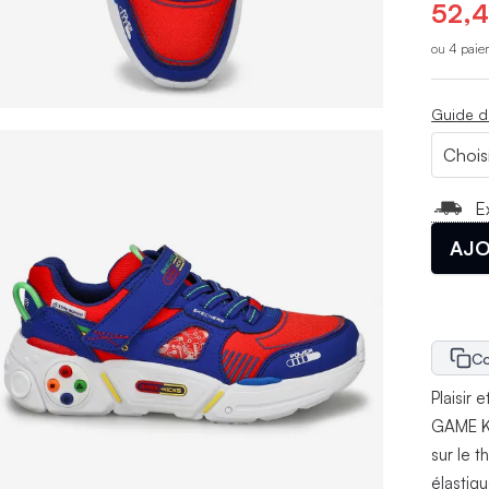
52,4
ou 4 paie
Guide d
E
AJO
Co
Plaisir 
GAME K
sur le 
élastiq