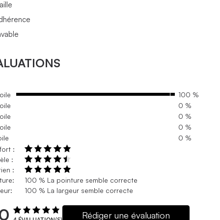
ille
dhérence
avable
ALUATIONS
oile
100 %
oile
0 %
oile
0 %
oile
0 %
oile
0 %
ort :
le :
ien :
ture:
100 % La pointure semble correcte
eur:
100 % La largeur semble correcte
.0
Rédiger une évaluation
4
ÉVALUATION(S)