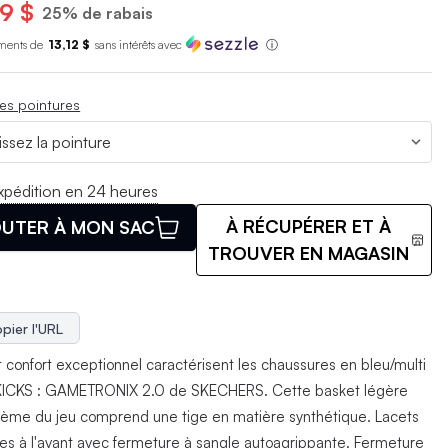
9 $
25% de rabais
ments de
13,12 $
sans int
é
r
ê
ts avec
ⓘ
es pointures
xpédition en 24 heures
À RÉCUPÉRER ET À
UTER À MON SAC
TROUVER EN MAGASIN
pier l'URL
et confort exceptionnel caractérisent les chaussures en bleu/multi
ICKS : GAMETRONIX 2.0 de SKECHERS. Cette basket légère
thème du jeu comprend une tige en matière synthétique. Lacets
ues à l'avant avec fermeture à sangle autoagrippante. Fermeture