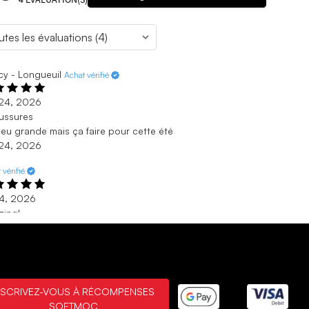
y - Longueuil
Achat vérifié
 24, 2026
ussures
eu grande mais ça faire pour cette été
 24, 2026
 vérifié
 4, 2026
zing!
 comfy shoes!!! My kid love it!!
 4, 2026
bicoke
Achat vérifié
NSCRIVEZ-VOUS À RÉCOMPENSES
 26, 2025
SOFTMOC
 cool shoes