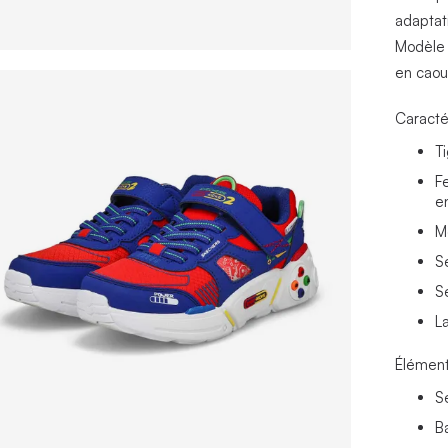
adaptat
Modèle 
en caou
Caracté
T
F
en
M
S
S
L
Élément
S
B