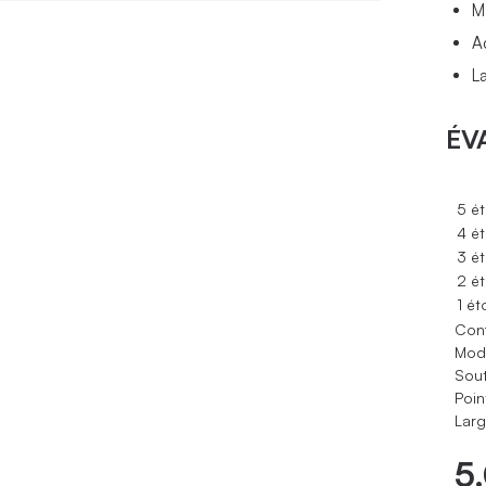
Ma
A
L
ÉV
5 ét
4 ét
3 ét
2 ét
1 ét
Conf
Modè
Sout
Poin
Larg
5