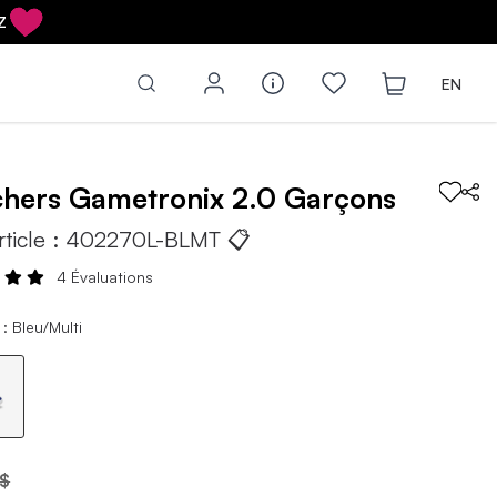
Z
EN
chers
Gametronix 2.0
Garçons
rticle :
402270L-BLMT
📋
4 Évaluations
: Bleu/Multi
 $