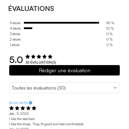
ÉVALUATIONS
5 étoile
90 %
4 étoile
10 %
3 étoile
0 %
2 étoile
0 %
1 étoile
0 %
5.0
30
ÉVALUATION(S)
Rédiger une évaluation
Achat vérifié
déc. 9, 2025
I like the skechers
I like the shoes. They fit good and feel comfortable