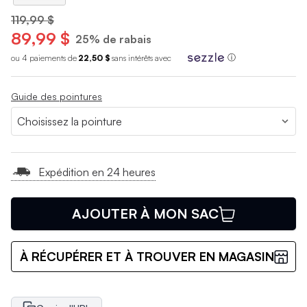
119,99 $
89,99 $
25% de rabais
ou 4 paiements de
22,50 $
sans int
é
r
ê
ts avec
ⓘ
Guide des pointures
Expédition en 24 heures
AJOUTER À MON SAC
À RÉCUPÉRER ET À TROUVER EN MAGASIN