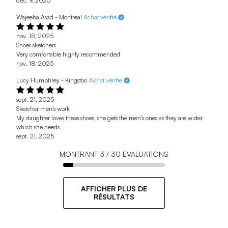
déc. 9, 2025
Wajeeha Asad - Montreal
Achat vérifié
nov. 18, 2025
Shoes sketchers
Very comfortable highly recommended
nov. 18, 2025
Lucy Humphrey - Kingston
Achat vérifié
sept. 21, 2025
Sketcher men's work
My daughter loves these shoes, she gets the men's ones as they are wider
which she needs
sept. 21, 2025
MONTRANT
3
/
30
ÉVALUATIONS
AFFICHER PLUS DE
RÉSULTATS