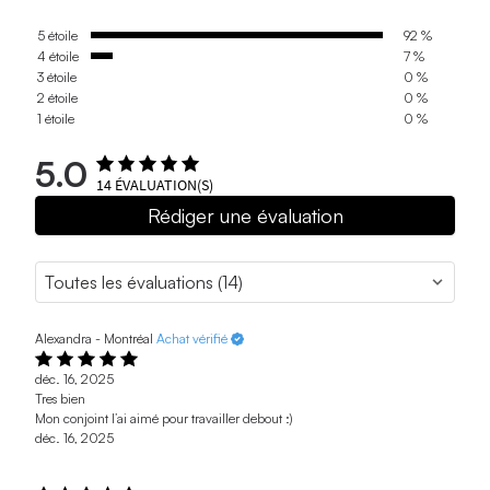
5 étoile
92 %
4 étoile
7 %
3 étoile
0 %
2 étoile
0 %
1 étoile
0 %
5.0
14
ÉVALUATION(S)
Rédiger une évaluation
Alexandra - Montréal
Achat vérifié
déc. 16, 2025
Tres bien
Mon conjoint l’ai aimé pour travailler debout :)
déc. 16, 2025