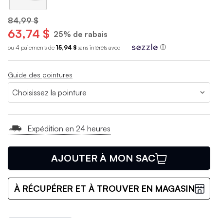
84,99 $
63,74 $
25% de rabais
ou 4 paiements de
15,94 $
sans int
é
r
ê
ts avec
ⓘ
Guide des pointures
Expédition en 24 heures
AJOUTER À MON SAC
À RÉCUPÉRER ET À TROUVER EN MAGASIN